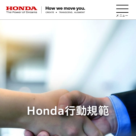
HONDA The Power of Dreams
Honda行動規範