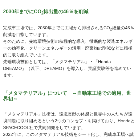
2030年までにCO
排出量の46％を削減
2
完成車工場では、2030年までに工場から排出されるCO
総量の46％
2
削減を目指しています。
そのために、先端環境技術の積極的な導入、徹底的な製造エネルギ
ーの効率化・クリーンエネルギーの活用・廃棄物の削減などに積極
的に取り組んでいます。
先端環境技術としては、「メタマテリアル」・「Honda
DREAMO」（以下、DREAMO）を導入し、実証実験等を進めてい
ます。
「メタマテリアル」について ～自動車工場での適用、世
界初～
「メタマテリアル」技術は、環境貢献の体感と世界中の人たちが環
境問題に取り組めるという2つのコンセプトを掲げており、Hondaと
SPACECOOL社で共同開発をしています。
2022年に、このメタマテリアル技術をシート化し、完成車工場へ試