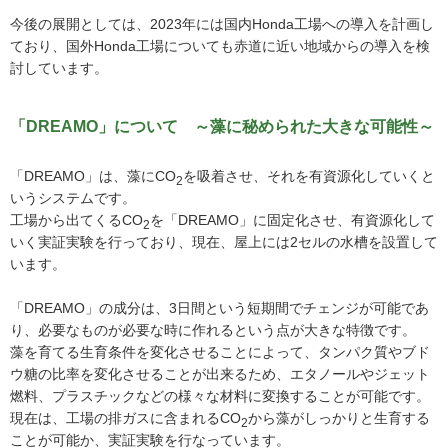
今後の展開としては、2023年には国内Honda工場への導入を計画し
ており、国外Honda工場についても赤道に近い地域からの導入を検
討しています。
「DREAMO」について ～藻に秘められた大きな可能性～
「DREAMO」は、藻にCO
を吸着させ、それを有資源化していくと
2
いうシステムです。
工場から出てくるCO
を「DREAMO」に固定化させ、有資源化して
2
いく実証実験を行っており、現在、屋上には2セルの水槽を設置して
います。
「DREAMO」の成分は、3日間という短期間でチェンジが可能であ
り、必要なものが必要な時に作れるという点が大きな特徴です。
藻を育てる生育条件を変化させることによって、タンパク質やブド
ウ糖の比率を変化させることが出来るため、エタノールやジェット
燃料、プラスチックなどの様々な材料に変換することが可能です。
現在は、工場の排ガスに含まれるCO
から藻がしっかりと生育する
2
ことが可能か、実証実験を行なっています。