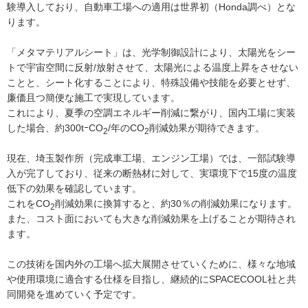
験導入しており、自動車工場への適用は世界初（Honda調べ）とな
ります。
「メタマテリアルシート」は、光学制御設計により、太陽光をシー
トで宇宙空間に反射/放射させて、太陽光による温度上昇をさせない
ことと、シート化することにより、特殊設備や技能を必要とせず、
廉価且つ簡便な施工で実現しています。
これにより、夏季の空調エネルギー削減に繋がり、国内工場に実装
した場合、約300tｰCO
/年のCO
削減効果が期待できます。
2
2
現在、埼玉製作所（完成車工場、エンジン工場）では、一部試験導
入が完了しており、従来の断熱材に対して、実環境下で15度の温度
低下の効果を確認しています。
これをCO
削減効果に換算すると、約30％の削減効果になります。
2
また、コスト面においても大きな削減効果を上げることが期待され
ます。
この技術を国内外の工場へ拡大展開させていくために、様々な地域
や使用環境に適合する仕様を目指し、継続的にSPACECOOL社と共
同開発を進めていく予定です。