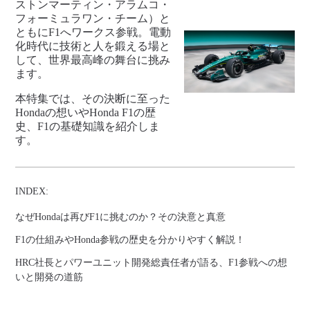
ストンマーティン・アラムコ・
フォーミュラワン・チーム）と
ともにF1へワークス参戦。電動
化時代に技術と人を鍛える場と
して、世界最高峰の舞台に挑み
ます。
本特集では、その決断に至った
Hondaの想いやHonda F1の歴
史、F1の基礎知識を紹介しま
す。
INDEX:
なぜHondaは再びF1に挑むのか？その決意と真意
F1の仕組みやHonda参戦の歴史を分かりやすく解説！
HRC社長とパワーユニット開発総責任者が語る、F1参戦への想
いと開発の道筋