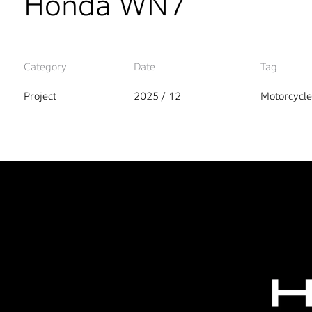
Honda WN7
Category
Date
Tag
Project
2025 / 12
Motorcycle