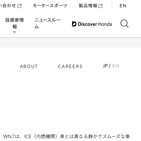
い合わせ
モータースポーツ
製品情報
EN
投資家情
ニュースルー
報
ム
JP /
EN
ABOUT
CAREERS
WN7は、ICE（内燃機関）車とは異なる静かでスムーズな乗