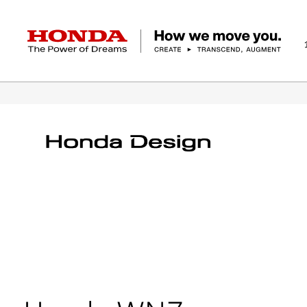
HONDA The Power of Dreams
ホーム
テクノロジー/イノベーション
デザイ
企業情報 トップ
事業 トップ
テクノロジー/イノベーション トップ
サステナビリティ トップ
投資家情報 トップ
ニュースルーム
Discover Honda
社長メッセージ
クルマ
研究開発
ESGレポート
経営方針
ニュースルーム
Discover Honda
バイク
テクノロジー
IR資料室
Honda Report
経営方針
パワープロダクツ
財務・業績情報
デザイン
会社概要
環境
オープンイノベーショ
マリン
社会
株式・債券情報
ヒストリー
その他事
ガバナン
コ