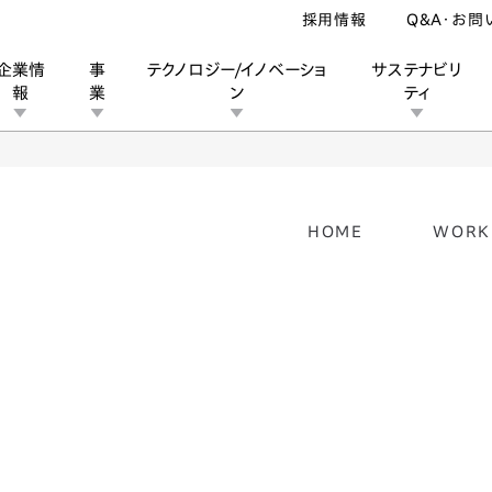
採用情報
Q&A・お問
企業情
事
テクノロジー/イノベーショ
サステナビリ
報
業
ン
ティ
ン
Honda WN7
HOME
WORK
ン
業
ス
ーポレートブランド
IRカレンダー
安全への取り組み
個人投資家の皆様へ
企業スポーツ
品質への取り組み
モータースポーツ
Honda Report