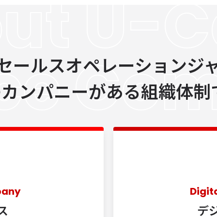
ut U-C
ice Co
セールス
オペレーションジ
​カンパニーが​ある​組織体
pany
Digi
ス
デ