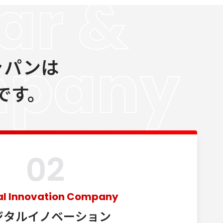
ar &
mpany
ャパンは
制です。
02
tal Innovation Company
ジタル
イノベーション