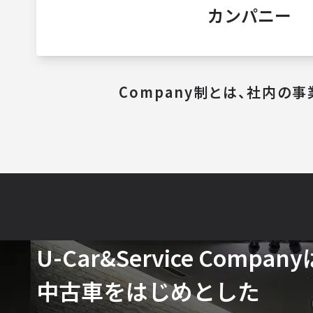
カンパニー
Company制とは、
社内の事
U-Car&
Service Compan
中古車を​はじめと​した