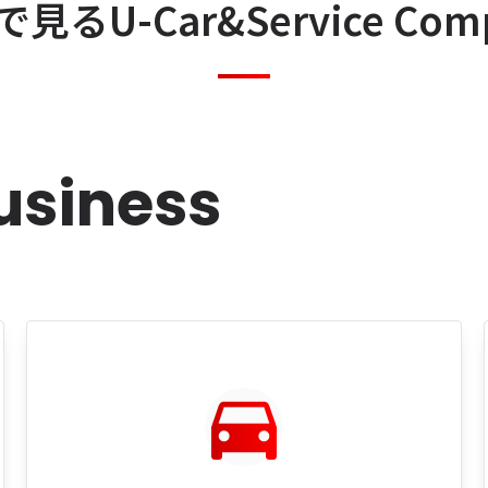
で​見る
U-Car&
Service Com
usiness