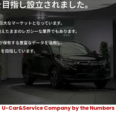
を​目指し設立されました。
巨大なマーケットとなっています。
抱えたままのレガシーな業界でもあります。
ダが保有する豊富なデータを活用し、
とを目指しています。
U-Car&
Service Company
by the Numbers