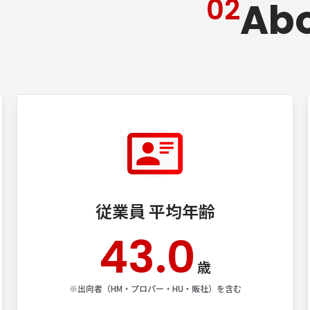
02
Abo
従業員 平均年齢
43.0
歳
※出向者​（HM・プロパー・HU・販社）を​含む