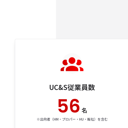
UC&S従業員数
56
名
※出向者​（HM・プロパー・HU・販社）を​含む