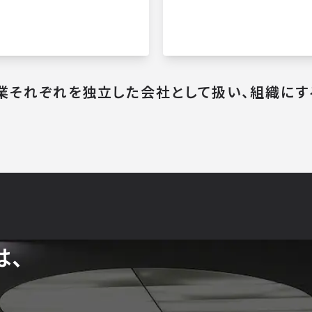
業それぞれを
独立した会社として扱い、
組織にす
yは、