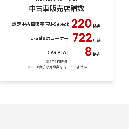
中古車販売店舗数
220
認定中古車販売店
U-Select
拠点
722
U-Select
コーナー
店舗
8
CAR PLAT
拠点
※4月1日時点
※HSJは​直接小売事業を​行っていません