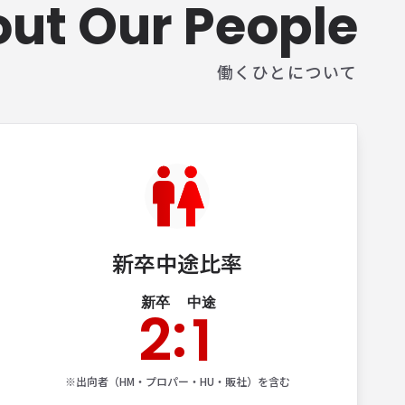
ut Our People
働くひとについて
新卒中​途比率
新卒
中途
:
2
1
※出向者​（HM・プロパー・HU・販社）を​含む