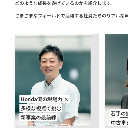
どのような成長を遂げているのかを紹介します。
さまざまなフィールドで活躍する社員たちのリアルな
Honda流の​現場力 ×
多様な​視点で​挑む
若手の​
新事業の​最前線
中古車
Yさん
ブランドチーム チームリーダー