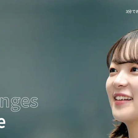
3分でわ
enges
e