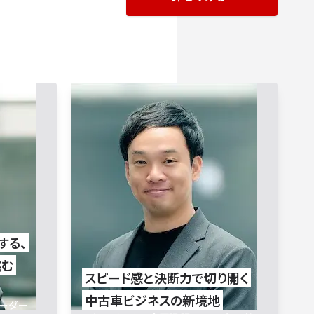
する、
挑む
スピード感と​決断力で​切り開く
中古車ビジネスの​新境地
リーダー