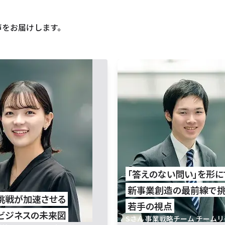
声をお届けします。
「答えの​ない​問い」を
形に​
新事業創造の​最前線で​
挑戦が​加速させる
若手の​視点
ビジネスの​未来図
Sさん
事業戦略チーム チーム