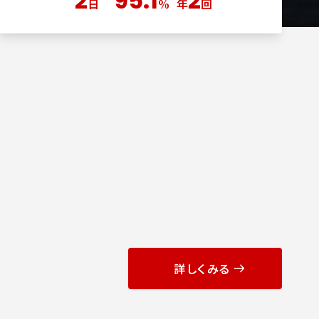
2
95.1
2
日
%
年
回
詳しくみる