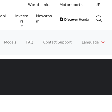
World Links
Motorsports
JP
abili
Investo
Newsroo
rs
m
Models
FAQ
Contact Support
Language
ivities
l Investors
Motorsports
Honda Report