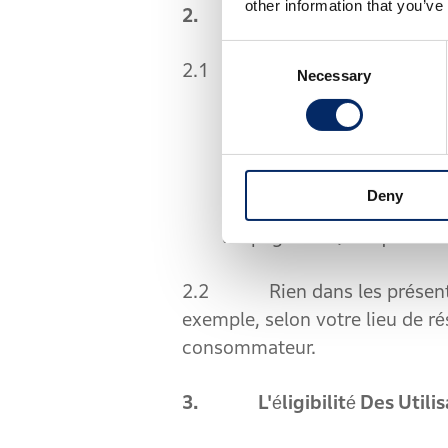
other information that you’ve
2. Nous Contacter
Consent
2.1 Si vous avez des question
Necessary
Selection
2.1.1 consulter la secti
("Pages FAQ") à l'adresse
Deny
2.1.2 nous contacter en 
les pages FAQ ou qui vou
2.2 Rien dans les présentes 
exemple, selon votre lieu de rés
consommateur.
3. L'éligibilité Des Utilis