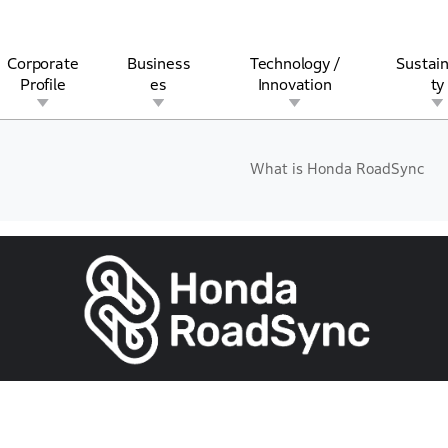
Corporate
Business
Technology /
Sustain
Profile
es
Innovation
ty
What is Honda RoadSync
rview
l
rine
Stock and Bond Information
Open Innovation
Governance
Other Businesses
History
Corporate Brand
Safety
Quality
IR Calendar
Corporate Sports Act
For Individua