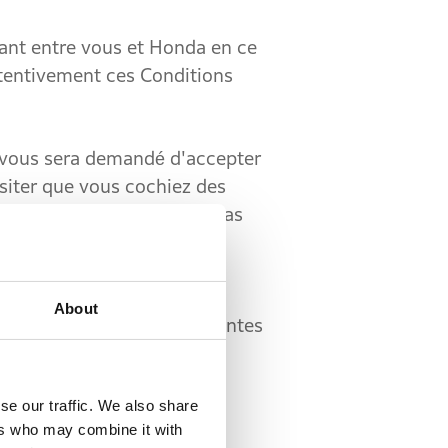
nt entre vous et Honda en ce
attentivement ces Conditions
 vous sera demandé d'accepter
ssiter que vous cochiez des
ditions, vous ne pourrez pas
ernant vos droits,
About
clauses suivantes des présentes
se our traffic. We also share
0 août 2025.
ers who may combine it with