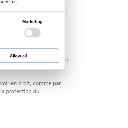
 services.
on, vous pouvez soit :
Marketing
nses du site web de Honda
faq.html] ; ou
Allow all
es qui sont disponibles sur
voir en droit, comme par
 la protection du