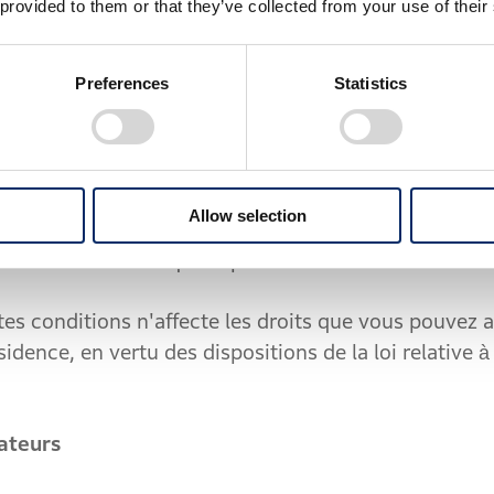
 provided to them or that they’ve collected from your use of their
s sur les présentes Conditions ou sur l'Applicati
Preferences
Statistics
on des questions fréquemment posées et des répo
 [https://global.honda/en/voice-control-system/EN/
Allow selection
utilisant les méthodes de contact et les coordonné
s ont été communiquées par Honda.
conditions n'affecte les droits que vous pouvez a
idence, en vertu des dispositions de la loi relative à
ateurs