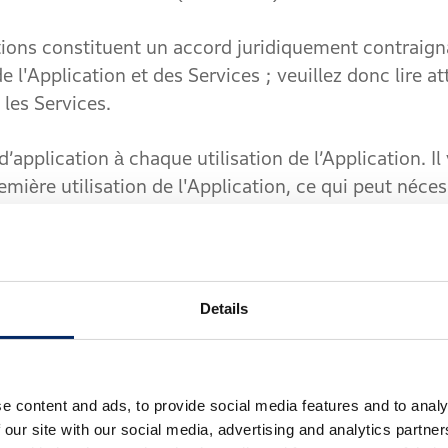
 constituent un accord juridiquement contraigna
de l'Application et des Services ; veuillez donc lire 
 les Services.
lication à chaque utilisation de l’Application. Il
emière utilisation de l'Application, ce qui peut néce
 dans l'Application. Si vous n'acceptez pas ces Con
s comprennent des informations importantes conc
Details
Votre attention est particulièrement attirée sur les 
s) et clause 9 (Limitation de Responsabilité).
e content and ads, to provide social media features and to analy
ont été mises à jour pour la dernière fois le : 3
 our site with our social media, advertising and analytics partn