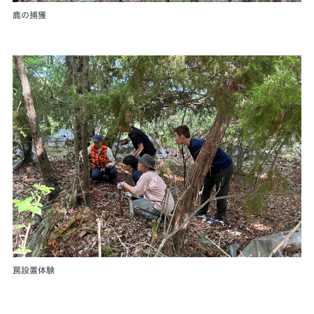
鹿の捕獲
罠設置体験