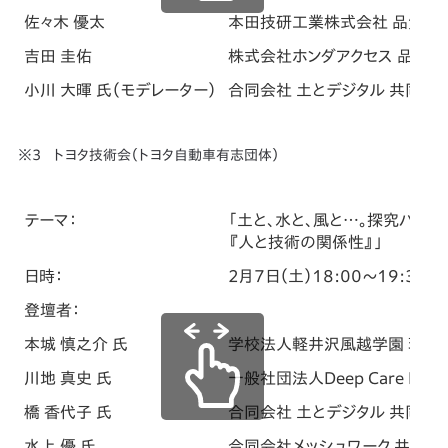
佐々木 優太
本田技研工業株式会社 品質改革
吉田 圭佑
株式会社ホンダアクセス 品質
小川 大暉 氏（モデレーター）
合同会社 土とデジタル 共同代
トヨタ技術会（トヨタ自動車有志団体）
テーマ：
「土と、水と、風と…。探究パート
『人と技術の関係性』」
日時：
2月7日（土）18:00～19:30
登壇者：
本城 慎之介 氏
学校法人軽井沢風越学園 理事
川地 真史 氏
一般社団法人Deep Care 
橋 香代子 氏
合同会社 土とデジタル 共同代
水上 優 氏
合同会社メッシュワーク 共同