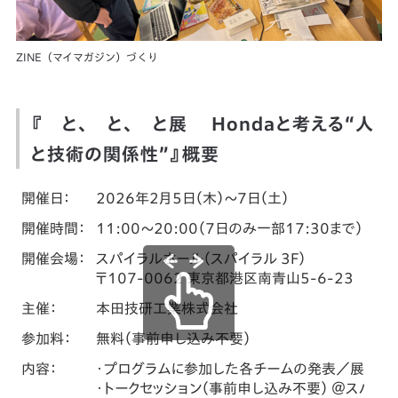
ZINE（マイマガジン）づくり
『 と、 と、 と展 Hondaと考える“人
と技術の関係性”』概要
開催日：
2026年2月5日（木）～7日（土）
開催時間：
11:00～20:00（7日のみ一部17:30まで）
開催会場：
スパイラルホール（スパイラル 3F）
〒107-0062 東京都港区南青山5-6-23
主催：
本田技研工業株式会社
参加料：
無料（事前申し込み不要）
内容：
・プログラムに参加した各チームの発表／展示 
・トークセッション（事前申し込み不要） ＠スパイ