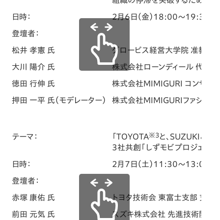
日時：
2月6日（金）18:00～19:30
登壇者：
松井 孝憲 氏
グロービス経営大学院 准教授／
大川 陽介 氏
株式会社ローンディール 代表
徳田 行伸 氏
株式会社MIMIGURI コンサ
押田 一平 氏（モデレーター）
株式会社MIMIGURIファシリ
※3
テーマ：
「TOYOTA
と、SUZUKIと、H
3社共創「しずモビプロジェクト」
日時：
2月7日（土）11:30～13:00
登壇者：
赤塚 康佑 氏
トヨタ技術会 東富士支部 支部
前田 元気 氏
スズキ株式会社 先進技術開発