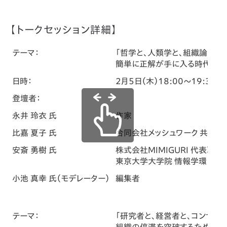
【トークセッション詳細】
テーマ：
「哲学と、人類学と、組織論と…。
簡単に正解が手に入る時代に、す
日時：
2月5日（木）18:00～19:30
登壇者：
永井 玲衣 氏
作家
比嘉 夏子 氏
合同会社メッシュワーク 共同
安斎 勇樹 氏
株式会社MIMIGURI 代表取締役
東京大学大学院 情報学環 客員
小池 真幸 氏（モデレーター）
編集者
テーマ：
「研究者と、経営者と、コンサルタ
組織の停滞を突破するために、な