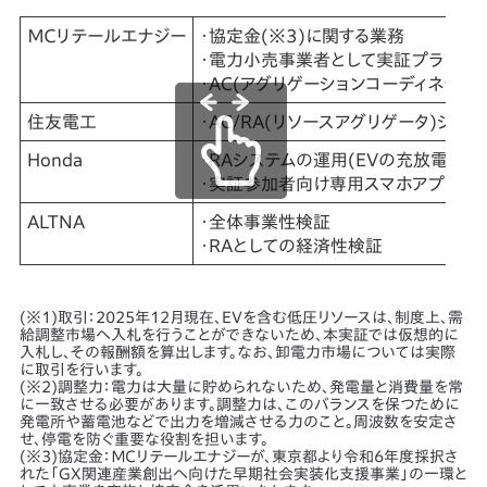
ＭＣリテールエナジー
・協定金(※3)に関する業務
・電力小売事業者として実証プランの
・AC(アグリゲーションコーディネータ
住友電工
・AC/RA(リソースアグリゲータ)シ
Honda
・RAシステムの運用(EVの充放電制御
・実証参加者向け専用スマホアプリの
ALTNA
・全体事業性検証
・RAとしての経済性検証
(※1)取引：2025年12月現在、EVを含む低圧リソースは、制度上、需
給調整市場へ入札を行うことができないため、本実証では仮想的に
入札し、その報酬額を算出します。なお、卸電力市場については実際
に取引を行います。
(※2)調整力：電力は大量に貯められないため、発電量と消費量を常
に一致させる必要があります。調整力は、このバランスを保つために
発電所や蓄電池などで出力を増減させる力のこと。周波数を安定さ
せ、停電を防ぐ重要な役割を担います。
(※3)協定金：ＭＣリテールエナジーが、東京都より令和6年度採択さ
れた「GX関連産業創出へ向けた早期社会実装化支援事業」の一環と