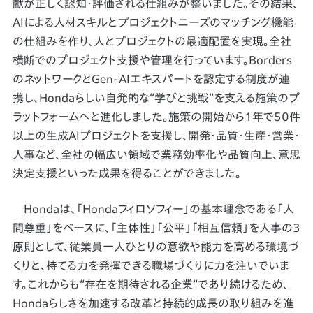
献が正しく認知・評価される仕組みが整いました。その結果、
AIによる人材スキルとプロジェクトニーズのマッチング機能
の仕組みを作り、人とプロジェクトの最適配置を実現。全社
横断でのプロジェクト支援や管理を行っています。Borders
のネットワークとGen-AIエキスパートを認定する制度が連
携し、Hondaらしい自発的な“学びと挑戦”を支える施策のプ
ラットフォームへと進化しました。施策の開始から1年で50件
以上の生成AIプロジェクトを支援し、開発・品質・生産・営業・
人事など、全社の幅広い領域で業務効率化や品質向上、意思
決定支援といった成果を得ることができました。
Hondaは、「Hondaフィロソフィー」の基本理念である「人
間尊重」をベースに、「主体性」「公平」「相互信頼」を人事の3
原則として、従業員一人ひとりの意欲や能力を高める環境づ
くりと、持てる力を発揮できる職場づくりに力を注いでいま
す。これからも“存在を期待される企業”であり続けるため、
Hondaらしさを加速する改革と持続的成長の取り組みを進