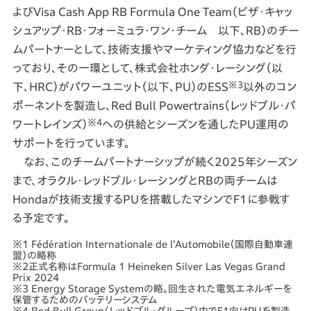
よびVisa Cash App RB Formula One Team（ビザ・キャッ
シュアップ・RB・フォーミュラ・ワン・チーム 以下、RB）のチー
ムパートナーとして、技術支援やマーケティング協力などを行
っており、その一環として、株式会社ホンダ・レーシング（以
※3
下、HRC）がパワーユニット（以下、PU）のESS
以外のコン
ポーネントを製造し、Red Bull Powertrains（レッドブル・パ
※4
ワートレインズ）
への供給とシーズンを通したPU運用の
サポートを行っています。
なお、このチームパートナーシップが続く2025年シーズン
まで、オラクル・レッドブル・レーシングとRBの両チームは
Hondaが技術支援するPUを搭載したマシンでF1に参戦す
る予定です。
※1 Fédération Internationale de lʼAutomobile（国際自動車連
盟）の略称
※2正式名称はFormula 1 Heineken Silver Las Vegas Grand
Prix 2024
※3 Energy Storage Systemの略。回生された電気エネルギーを
保管するためのバッテリーシステム
※4 Red Bull Group（レッドブル・グループ）内でF1向けPUを製造