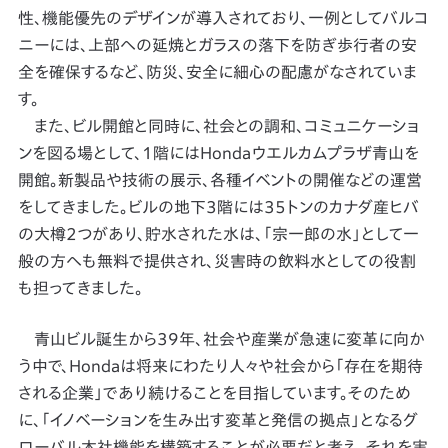
性、機能優先のデザインが導入されており、一例としてバルコ
ニーには、上部への延焼とガラスの落下を防ぎ歩行者の安
全を確保するなど、防災、安全に細心の配慮がなされていま
す。
また、ビル開館と同時に、社会との調和、コミュニケーショ
ンを図る場として、1階にはHondaウエルカムプラザ青山を
開館。新製品や技術の展示、各種イベントの開催などの運営
をしてきました。ビルの地下3階には35トンのカナダ産ヒバ
の大樽2つがあり、貯水された水は、「宗一郎の水」として一
般の方へも無料で提供され、災害時の飲料水としての役割
も担ってきました。
青山ビル誕生から39年、社会や産業が急速に変革に向か
う中で、Hondaは将来にわたり人々や社会から「存在を期待
される企業」であり続けることを目指しています。そのため
に、「イノベーションを生み出す変革と発信の拠点」となるグ
ローバル本社機能を構築することが必要だと考え、それを実