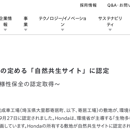
採用情報
Q&A・お問
企業情
事
テクノロジー/イノベーショ
サステナビリ
報
業
ン
ティ
工場が環境省の定める「自然共生サイト」に認定
ン
業
ス
ーポレートブランド
IRカレンダー
安全への取り組み
個人投資家の皆様へ
企業スポーツ
品質への取り組み
モータースポーツ
Honda Report
省の定める「自然共生サイト」に認定
多様性保全の認定取得～
完成車工場（埼玉県大里郡寄居町、以下、寄居工場）の敷地が、環境
9月27日に認定されました。Hondaは、環境省が主導する「生物
り参画しています。Hondaの所有する敷地が自然共生サイトに認定さ