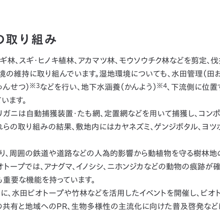
の取り組み
林、スギ・ヒノキ植林、アカマツ林、モウソウチク林などを剪定、伐
境の維持に取り組んでいます。湿地環境についても、水田管理（田
※3
※4
ゅんせつ）
などを行い、地下水涵養（かんよう）
、下流側に位置
います。
ガニは自動捕獲装置・たも網、定置網などを用いて捕獲し、コン
れらの取り組みの結果、敷地内にはカヤネズミ、ゲンジボタル、ヨツ
り、周囲の鉄道や道路などの人為的影響から動植物を守る樹林地
トープでは、アナグマ、イノシシ、ニホンジカなどの動物の痕跡が
も重要な機能を持っています。
、水田ビオトープや竹林などを活用したイベントを開催し、ビオ
共有と地域へのPR、生物多様性の主流化に向けた普及啓発など