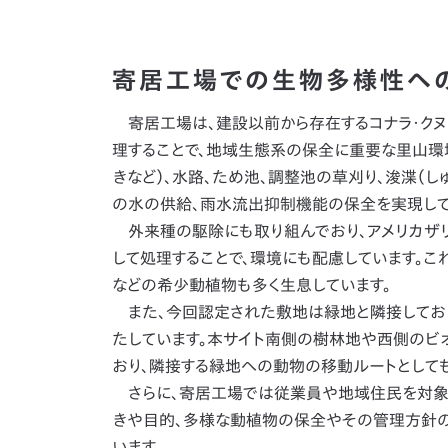
寄居工場での生物多様性へ
寄居工場は、建設以前から存在するコナラ・クヌギ
理することで、地域生態系の保全に重要な里山環
きなど）、水路、ため池、調整池の草刈り、浚渫（し
の水の供給、雨水流出抑制機能の保全を実現して
外来種の駆除にも取り組んでおり、アメリカザリ
して処理することで、環境にも配慮しています。こ
などの希少動植物も多く生息しています。
また、今回認定された敷地は緑地と隣接してお
たしています。本サイト南側の樹林地や西側のビオ
おり、隣接する緑地への動物の移動ルートとして
さらに、寄居工場では従業員や地域住民を対象に
きや目的、多様な動植物の保全やその管理方針の
います。