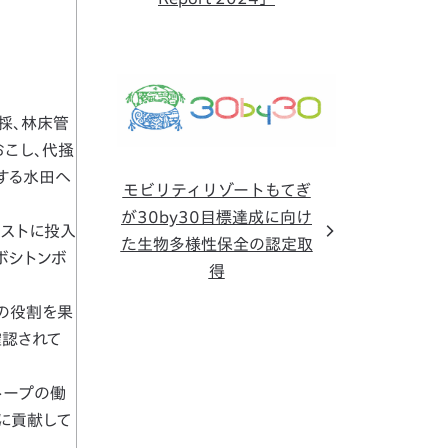
採、林床管
おこし、代掻
する水田へ
モビリティリゾートもてぎ
が30by30目標達成に向け
ポストに投入
た生物多様性保全の認定取
ボシトンボ
得
の役割を果
確認されて
トープの働
に貢献して