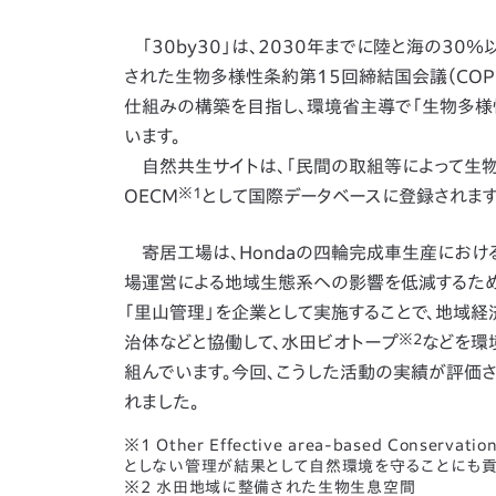
「30by30」は、2030年までに陸と海の30
された生物多様性条約第15回締結国会議（COP
仕組みの構築を目指し、環境省主導で「生物多様性
います。
自然共生サイトは、「民間の取組等によって生物
※1
OECM
として国際データベースに登録されます
寄居工場は、Hondaの四輪完成車生産における
場運営による地域生態系への影響を低減するため
「里山管理」を企業として実施することで、地域
※2
治体などと協働して、水田ビオトープ
などを環
組んでいます。今回、こうした活動の実績が評価され
れました。
※1 Other Effective area-based Co
としない管理が結果として自然環境を守ることにも
※2 水田地域に整備された生物生息空間