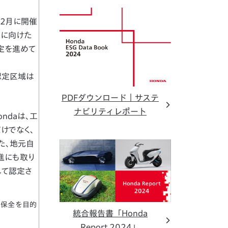
12月に開催
成に向けた
定を進めて
認定区域は
PDFダウンロード｜サステ
ナビリティレポート
ndaは、工
けでなく、
た、地元自
進にも取り
して認定さ
域や、保全を目的
統合報告書「Honda
Report 2024」