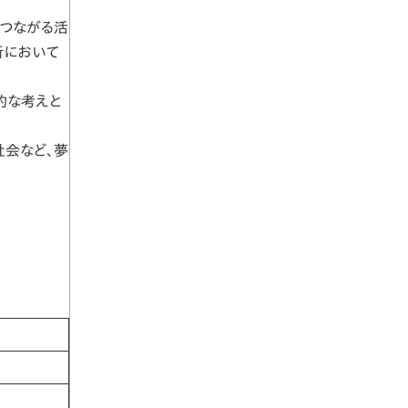
につながる活
所において
的な考えと
社会など、夢