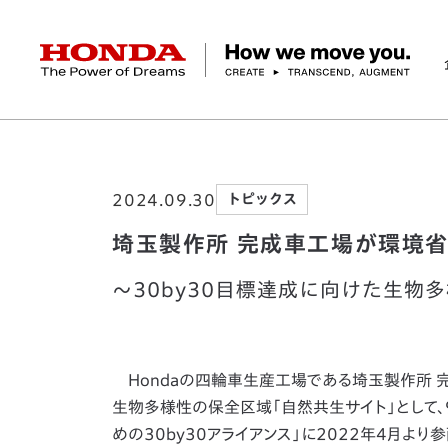
HONDA The Power of Dreams
ホーム
ニュースルーム
埼玉製作所 完成車
企業情報 トップ
事業 トップ
テクノロジー/イノベーション トップ
サステナビリティ トップ
投資家情報 トップ
ニュースルーム
Discover Honda
2024.09.30
トピックス
社長メッセージ
クルマ
研究開発
ESGレポート
経営方針
ニュースルーム
Discover Honda
バイク
テクノロジー
IR資料室
Honda Report
経営方針
パワープロダクツ
財務・業績情報
デザイン
会社概要
環境
オープンイノベーショ
マリン
社会
株式・債券情報
ヒストリー
その他事
ガバナン
コ
埼玉製作所 完成車工場が環境
～30by30目標達成に向けた生物
Hondaの四輪車生産工場である埼玉製作所 
生物多様性の保全区域「自然共生サイト」として、
めの30by30アライアンス」に2022年4月よ