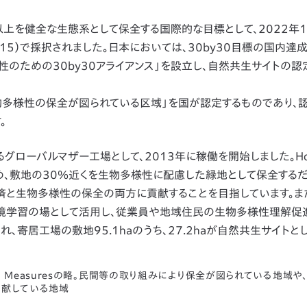
％以上を健全な生態系として保全する国際的な目標として、2022年
15）で採択されました。日本においては、30by30目標の国内達
のための30by30アライアンス」を設立し、自然共生サイトの認
多様性の保全が図られている区域」を国が認定するものであり、
。
グローバルマザー工場として、2013年に稼働を開始しました。Ho
、敷地の30％近くを生物多様性に配慮した緑地として保全するだ
経済と生物多様性の保全の両方に貢献することを目指しています。ま
境学習の場として活用し、従業員や地域住民の生物多様性理解促
、寄居工場の敷地95.1haのうち、27.2haが自然共生サイトと
nservation Measuresの略。民間等の取り組みにより保全が図られている地
貢献している地域