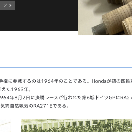
ーツ
手権に参戦するのは1964年のことである。Hondaが初の四輪
えた1963年。
964年8月2日に決勝レースが行われた第6戦ドイツGPにRA2
2気筒自然吸気のRA271Eである。