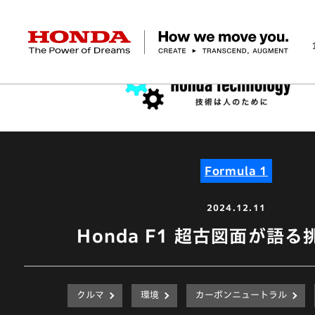
HONDA The Power of Dreams
企業情報 トップ
事業 トップ
テクノロジー/イノベーション トップ
サステナビリティ トップ
投資家情報 トップ
ニュースルーム
Discover Honda
社長メッセージ
クルマ
研究開発
ESGレポート
経営方針
ニュースルーム
Discover Honda
バイク
テクノロジー
IR資料室
Honda Report
経営方針
パワープロダクツ
財務・業績情報
デザイン
会社概要
環境
オープンイノベーショ
マリン
社会
株式・債券情報
ヒストリー
その他事
ガバナン
コ
Formula 1
2024.12.11
Honda F1 超古図面が語
クルマ
環境
カーボンニュートラル