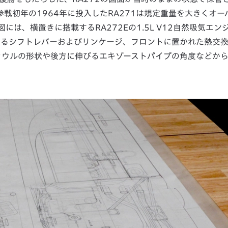
戦初年の1964年に投入したRA271は規定重量を大きくオー
には、横置きに搭載するRA272Eの1.5L V12自然吸気エン
あるシフトレバーおよびリンケージ、フロントに置かれた熱交
カウルの形状や後方に伸びるエキゾーストパイプの角度などか