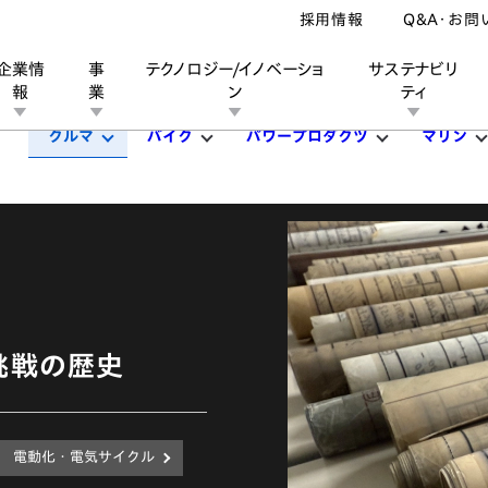
採用情報
Q&A・お問
企業情
事
テクノロジー/イノベーショ
サステナビリ
報
業
ン
ティ
クルマ
バイク
パワープロダクツ
マリン
ン
業
ス
ーポレートブランド
IRカレンダー
安全への取り組み
個人投資家の皆様へ
企業スポーツ
品質への取り組み
モータースポーツ
Honda Report
る挑戦の歴史
電動化・電気サイクル