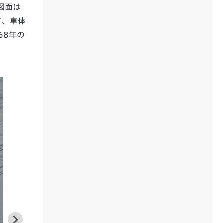
図面は
に、車体
68年の