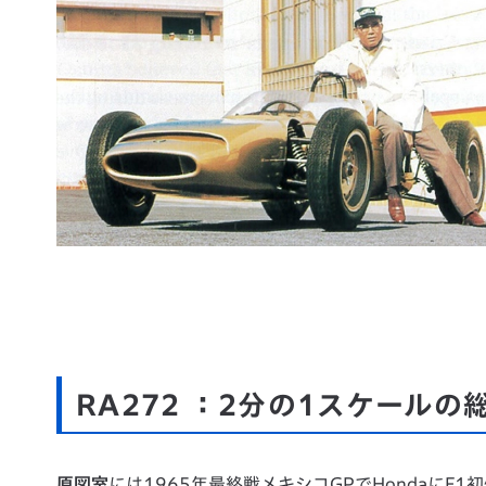
RA272 ：2分の1スケールの
原図室
には1965年最終戦メキシコGPでHondaにF