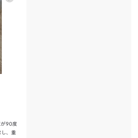
Eが90度
求し、重