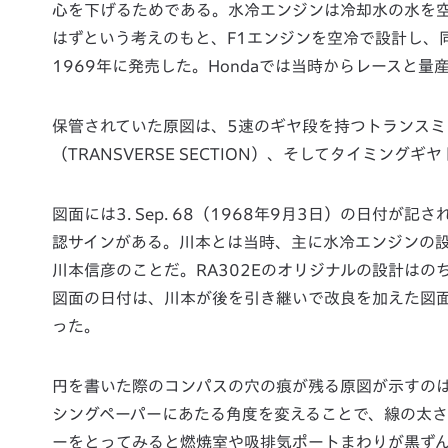
心を下げるためである。水冷エンジンは冷却水の水を
はずという考えのもと、F1エンジンを空冷で設計し、
1969年に発売した。Hondaでは当時からレースと
保管されていた原図は、5速のギヤ段を持つトランスミッシ
（TRANSVERSE SECTION）、そしてタイミングギヤ
図面には3. Sep. 68（1968年9月3日）の日
認サインがある。川本とは当時、主に水冷エンジンの設
川本信彦のことだ。RA302Eのオリジナルの設計はの
図面の日付は、川本が後を引き継いで改良を加えた図
った。
円を書いた際のコンパスの穴の痕が残る原図が示すのは
シングペーパーにあたる角度を変えることで、線の太
ーをとってみると燃焼室や吸排気ポートまわりが黒ず