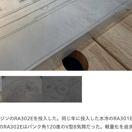
ンジンのRA302Eを投入した。同じ年に投入した水冷のRA301
冷のRA302Eはバンク角120度のV型8気筒だった。軽量化を追