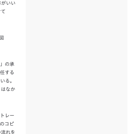
方がいい
せて
図
本」の承
就任する
ている。
とはなか
やトレー
のコピ
の流れを