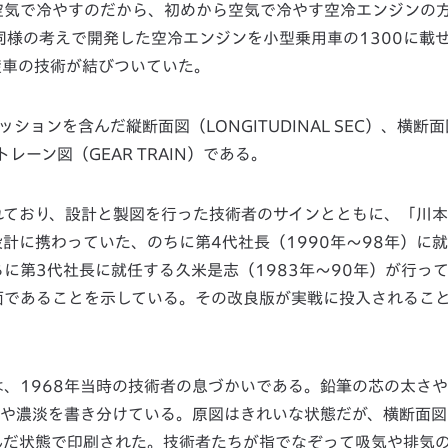
空気で冷やすのだから、初めから空気で冷やす空冷エンジンの
同様の考えで開発した空冷エンジンを小型乗用車の1300に載
量産車の技術が結びついていた。
ョンを含んだ縦断面図（LONGITUDINAL SEC）、横断面
トレーン図（GEAR TRAIN）である。
付が記されており、設計と製図を行った技術者のサインとともに、「川
計に携わっていた、のちに第4代社長（1990年〜98年）に
ちに第3代社長に就任する久米是志（1983年〜90年）が行っ
面であることを示している。その改良版が実戦に投入されるこ
、1968年当時の技術者の息づかいである。鉛筆の芯の太さ
さや濃淡を書き分けている。原図はきれいな状態だが、横断面図
んだ状態で印刷された。技術者たちが指でなぞって吸気や排気