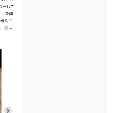
バーして
ジンを囲
換器など
ら、図は