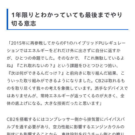
1年限りとわかっていても最後までやり
切る意志
「2015年に再参戦してからのF1のハイブリッドPUレギュレー
ションではエネルギーをどれだけ外に出さずに自分に返すか
が、ひとつの命題でした。そのなかで、『これ無駄しているよ
ね』『これ取れないの？』という課題をひとつひとつ拾い、
『次は何ができるんだっけ？』と前向きに取り組んだ結果、こ
ういった取り組みができるようになりました。CB2は取れるも
のを取り尽くす我々の考えを象徴しています。派手なデバイスで
はありませんが、常時エネルギーが返ってくるのが大きく、全
体の底上げになる。大きな技術だったと思います」
CB2を搭載するにはコンプレッサー側から排気管にバイパスバ
ルブを通す必要があり、空力性能に影響するエンジンカウルの
形状にも影響することから、車体設計を行うチーム側との擦り