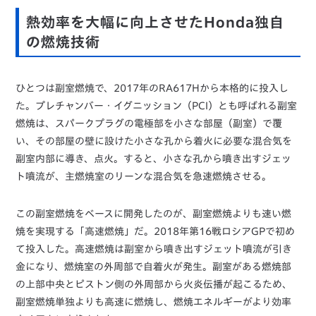
熱効率を大幅に向上させたHonda独自
の燃焼技術
ひとつは副室燃焼で、2017年のRA617Hから本格的に投入し
た。プレチャンバー・イグニッション（PCI）とも呼ばれる副室
燃焼は、スパークプラグの電極部を小さな部屋（副室）で覆
い、その部屋の壁に設けた小さな孔から着火に必要な混合気を
副室内部に導き、点火。すると、小さな孔から噴き出すジェッ
ト噴流が、主燃焼室のリーンな混合気を急速燃焼させる。
この副室燃焼をベースに開発したのが、副室燃焼よりも速い燃
焼を実現する「高速燃焼」だ。2018年第16戦ロシアGPで初め
て投入した。高速燃焼は副室から噴き出すジェット噴流が引き
金になり、燃焼室の外周部で自着火が発生。副室がある燃焼部
の上部中央とピストン側の外周部から火炎伝播が起こるため、
副室燃焼単独よりも高速に燃焼し、燃焼エネルギーがより効率