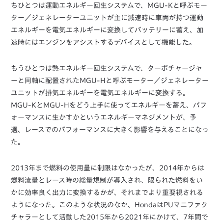
ちひとつは運動エネルギー回生システムで、MGU-Kと呼ぶモー
ター／ジェネレーターユニットが主に減速時に車両が持つ運動
エネルギーを電気エネルギーに変換してバッテリーに蓄え、加
速時にはエンジンをアシストするデバイスとして機能した。
もうひとつは熱エネルギー回生システムで、ターボチャージャ
ーと同軸に配置されたMGU-Hと呼ぶモーター／ジェネレーター
ユニットが排気エネルギーを電気エネルギーに変換する。
MGU-KとMGU-Hをどう上手に使ってエネルギーを蓄え、パフ
ォーマンスに生かすかというエネルギーマネジメントが、予
選、レースでのパフォーマンスに大きく影響を与えることになっ
た。
2013年まで燃料の使用量に制限はなかったが、2014年からは
燃料流量とレース時の総量規制が導入され、限られた燃料をい
かに効率良く出力に変換するかが、それまでより重要視される
ようになった。このような状況のなか、HondaはPUマニファク
チャラーとして活動した2015年から2021年にかけて、7年間で