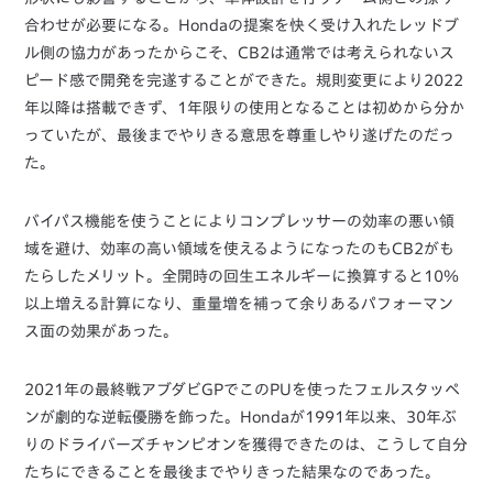
合わせが必要になる。Hondaの提案を快く受け入れたレッドブ
ル側の協力があったからこそ、CB2は通常では考えられないス
ピード感で開発を完遂することができた。規則変更により2022
年以降は搭載できず、1年限りの使用となることは初めから分か
っていたが、最後までやりきる意思を尊重しやり遂げたのだっ
た。
バイパス機能を使うことによりコンプレッサーの効率の悪い領
域を避け、効率の高い領域を使えるようになったのもCB2がも
たらしたメリット。全開時の回生エネルギーに換算すると10％
以上増える計算になり、重量増を補って余りあるパフォーマン
ス面の効果があった。
2021年の最終戦アブダビGPでこのPUを使ったフェルスタッペ
ンが劇的な逆転優勝を飾った。Hondaが1991年以来、30年ぶ
りのドライバーズチャンピオンを獲得できたのは、こうして自分
たちにできることを最後までやりきった結果なのであった。