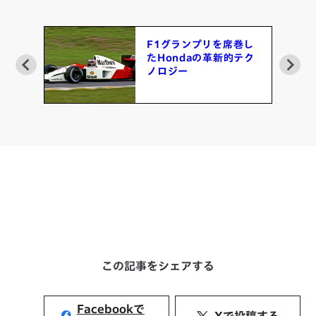
ーシ
F1グランプリを席巻し
で
たHondaの革新的テク
ージ
ノロジー
この記事をシェアする
Facebookで
Xで投稿する