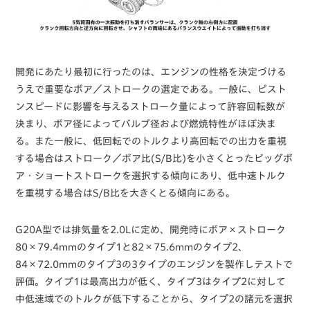
開発にあたり最初に行ったのは、エンジンの性格を決定づける
うえで重要なボア／ストロークの選定である。一般に、ピスト
ンスピードに影響を与えるストローク量によって許容回転数が
決まり、ボア径によってバルブ径および燃焼特性がほぼ決ま
る。また一般に、低回転でのトルクより高回転での出力を重視
する場合はストローク／ボア比(S/B比)を小さくとったビッグボ
ア・ショートストロークを選択する傾向にあり、低中速トルク
を重視する場合はS/B比を大きくとる傾向にある。
G20A型では排気量を2.0Lに定め、開発時にボア×ストローク
80×79.4mmのタイプ1と82×75.6mmのタイプ2、
84×72.0mmのタイプ3の3タイプのエンジンを製作しテストで
評価。タイプ1は最高出力が低く、タイプ3はタイプ2に対して
中低速域でのトルクが低下することから、タイプ2の諸元を選択