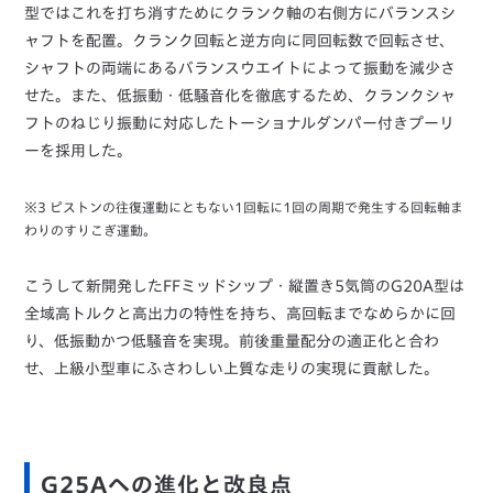
型ではこれを打ち消すためにクランク軸の右側方にバランスシ
ャフトを配置。クランク回転と逆方向に同回転数で回転させ、
シャフトの両端にあるバランスウエイトによって振動を減少さ
せた。また、低振動・低騒音化を徹底するため、クランクシャ
フトのねじり振動に対応したトーショナルダンパー付きプーリ
ーを採用した。
※3 ピストンの往復運動にともない1回転に1回の周期で発生する回転軸ま
わりのすりこぎ運動。
こうして新開発したFFミッドシップ・縦置き5気筒のG20A型は
全域高トルクと高出力の特性を持ち、高回転までなめらかに回
り、低振動かつ低騒音を実現。前後重量配分の適正化と合わ
せ、上級小型車にふさわしい上質な走りの実現に貢献した。
G25Aへの進化と改良点