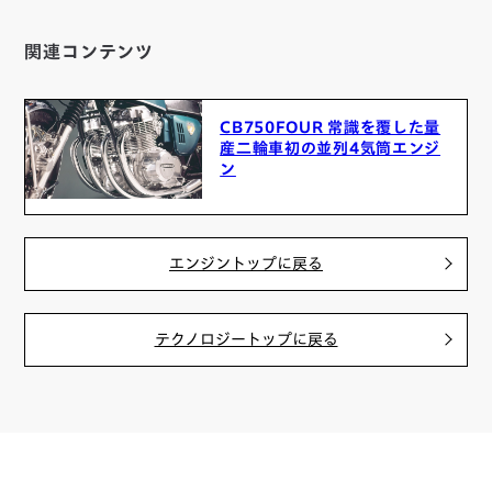
関連コンテンツ
CB750FOUR 常識を覆した量
産二輪車初の並列4気筒エンジ
ン
エンジントップに戻る
テクノロジートップに戻る