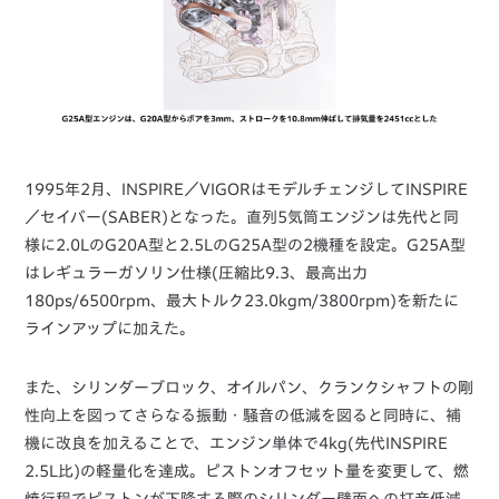
1995年2月、INSPIRE／VIGORはモデルチェンジしてINSPIRE
／セイバー(SABER)となった。直列5気筒エンジンは先代と同
様に2.0LのG20A型と2.5LのG25A型の2機種を設定。G25A型
はレギュラーガソリン仕様(圧縮比9.3、最高出力
180ps/6500rpm、最大トルク23.0kgm/3800rpm)を新たに
ラインアップに加えた。
また、シリンダーブロック、オイルパン、クランクシャフトの剛
性向上を図ってさらなる振動・騒音の低減を図ると同時に、補
機に改良を加えることで、エンジン単体で4kg(先代INSPIRE
2.5L比)の軽量化を達成。ピストンオフセット量を変更して、燃
焼行程でピストンが下降する際のシリンダー壁面への打音低減