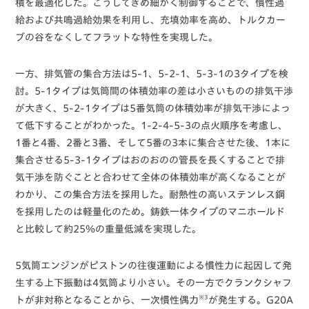
積を最適化した。こうしてきめ細かく制御することで、慣性過
給および共鳴過給効果を利用し、充填効率を高め、トルクカー
ブの谷をなくしてフラットな特性を実現した。
一方、排気管の集合方法は5-1、5-2-1、5-3-1の3タイプを検
討。5-1タイプは気筒間の体積効率の差は小さいものの排気干渉
が大きく、5-2-1タイプは5番気筒の体積効率が排気干渉によっ
て低下することがわかった。1-2-4-5-3の点火順序を考慮し、
1番と4番、2番と3番、そして5番の3本に集合させた後、1本に
集合させる5-3-1タイプはおのおのの管長を長くすることで排
気干渉を防ぐことと合わせて全体の体積効率が高くなることが
わかり、この集合方法を採用した。耐熱性の高いステンレス鋼
を採用したのは軽量化のため。鋳鉄一体タイプのマニホールド
と比較して約25％の重量低減を実現した。
5気筒エンジンがピストンの往復運動による慣性力に起因して発
生する上下振動は4気筒より小さい。その一方でクランクシャフ
※3
トが非対称となることから、一次慣性偶力
が発生する。G20A