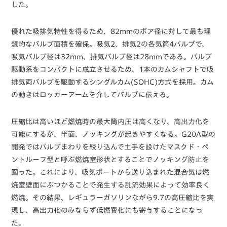
した。
優れた吸排気特性を得るため、82mmのボア径に対して最も理
想的なバルブ面積を確保。吸気2、排気2の各気筒4バルブで、
吸気バルブ径は32mm、排気バルブ径は28mmである。バルブ
駆動系をコンパクトに成立させるため、1本のカムシャフトで吸
排気両バルブを駆動するシングルカム(SOHC)方式を採用。カム
の動きはロッカーアームを介してバルブに伝える。
圧縮比は高いほど燃焼時の最大筒内圧は高くなり、高出力化を
可能にするが、半面、ノッキングが起きやすくなる。G20A型の
開発ではバルブまわりを絞り込んで土手を設けたマスクド・ペ
ントルーフ型と呼ぶ燃焼室形状とすることでノッキング防止を
図った。これにより、吸気ポートから送り込まれた混合気は燃
焼室壁面にぶつかることで発生する乱流効果によって効率良く
燃焼。その結果、レギュラーガソリンながら9.7の高圧縮比を実
現し、高出力化のみならず低燃費化にも寄与することになっ
た。