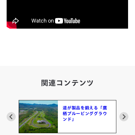
関連コンテンツ
道が製品を鍛える「鷹
昭
栖プルービンググラウ
が共
ンド」
の
世