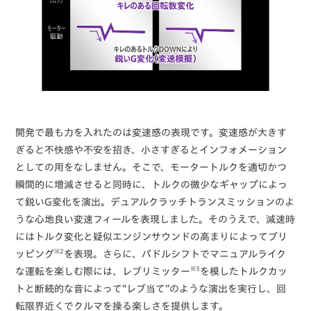
開発で最も力を入れたのは変速感の表現です。変速感が大きす
ぎると不快感や不安を招き、小さすぎるとインフォメーション
としての用をなしません。そこで、モータートルクを適切かつ
瞬間的に増減させると同時に、トルクの微少なギャップによっ
て鋭いG変化を演出。デュアルクラッチトランスミッションのよ
うな心地良い変速フィールを表現しました。そのうえで、減速時
にはトルク変化と疑似エンジンサウンドの高まりによってブリ
※2
ッピング
を表現。さらに、パドルシフトでマニュアルライク
※3
な運転を楽しむ際には、レブリミッター
を模したトルクカッ
トと断続的な音によって“レブ当て”のような演出を実行し、回
転限界近くでクルマを操る楽しさを提供します。