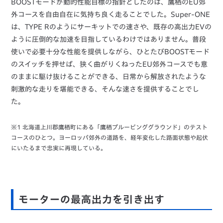
BOOSTモードが動的性能目標の指針としたのは、鷹栖のEU郊
外コースを自由自在に気持ち良く走ることでした。Super-ONE
は、TYPE Rのようにサーキットでの速さや、既存の高出力EVの
ように圧倒的な加速を目指しているわけではありません。普段
使いで必要十分な性能を提供しながら、ひとたびBOOSTモード
のスイッチを押せば、狭く曲がりくねったEU郊外コースでも意
のままに駆け抜けることができる、日常から解放されたような
刺激的な走りを堪能できる、そんな速さを提供することでし
た。
※1 北海道上川郡鷹栖町にある「鷹栖プルービンググラウンド」のテスト
コースのひとつ。ヨーロッパ郊外の道路を、経年変化した路面状態や起伏
にいたるまで忠実に再現している。
モーターの最高出力を引き出す