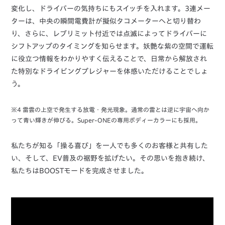
変化し、ドライバーの気持ちにもスイッチを入れます。3連メー
ターは、中央の瞬間電費計が擬似タコメーターへと切り替わ
り、さらに、レブリミット付近では点滅によってドライバーに
シフトアップのタイミングを知らせます。妖艶な紫の空間で運転
に役立つ情報をわかりやすく伝えることで、日常から解放され
た特別なドライビングプレジャーを体感いただけることでしょ
う。
※4 雷雲の上空で発生する放電・発光現象。通常の雷とは逆に宇宙へ向か
って青い輝きが伸びる。Super-ONEの専用ボディーカラーにも採用。
私たちが知る「操る喜び」を一人でも多くのお客様と共有した
い、そして、EV普及の裾野を拡げたい。その思いを抱き続け、
私たちはBOOSTモードを完成させました。