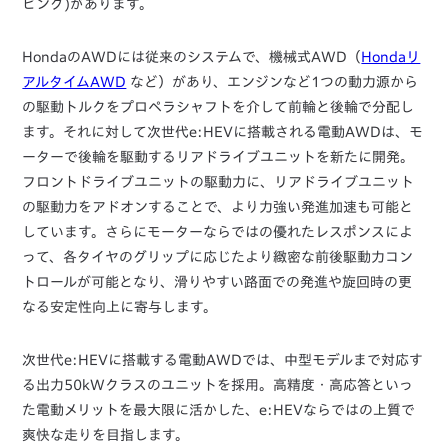
ビング)があります。
HondaのAWDには従来のシステムで、機械式AWD（
Hondaリ
アルタイムAWD
など）があり、エンジンなど1つの動力源から
の駆動トルクをプロペラシャフトを介して前輪と後輪で分配し
ます。それに対して次世代e:HEVに搭載される電動AWDは、モ
ーターで後輪を駆動するリアドライブユニットを新たに開発。
フロントドライブユニットの駆動力に、リアドライブユニット
の駆動力をアドオンすることで、より力強い発進加速も可能と
しています。さらにモーターならではの優れたレスポンスによ
って、各タイヤのグリップに応じたより緻密な前後駆動力コン
トロールが可能となり、滑りやすい路面での発進や旋回時の更
なる安定性向上に寄与します。
次世代e:HEVに搭載する電動AWDでは、中型モデルまで対応す
る出力50kWクラスのユニットを採用。高精度・高応答といっ
た電動メリットを最大限に活かした、e:HEVならではの上質で
爽快な走りを目指します。