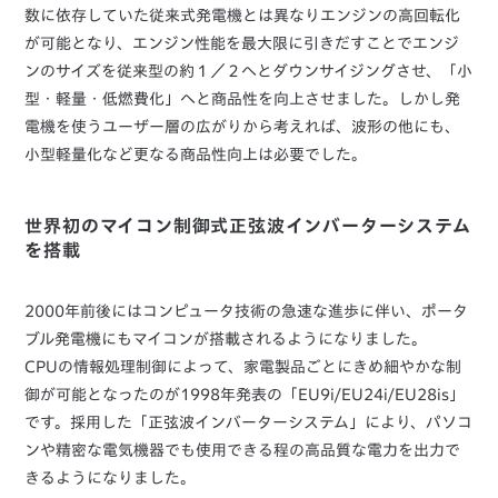
数に依存していた従来式発電機とは異なりエンジンの高回転化
が可能となり、エンジン性能を最大限に引きだすことでエンジ
ンのサイズを従来型の約１／２へとダウンサイジングさせ、「小
型・軽量・低燃費化」へと商品性を向上させました。しかし発
電機を使うユーザー層の広がりから考えれば、波形の他にも、
小型軽量化など更なる商品性向上は必要でした。
世界初のマイコン制御式正弦波インバーターシステム
を搭載
2000年前後にはコンピュータ技術の急速な進歩に伴い、ポータ
ブル発電機にもマイコンが搭載されるようになりました。
CPUの情報処理制御によって、家電製品ごとにきめ細やかな制
御が可能となったのが1998年発表の「EU9i/EU24i/EU28is」
です。採用した「正弦波インバーターシステム」により、パソコ
ンや精密な電気機器でも使用できる程の高品質な電力を出力で
きるようになりました。