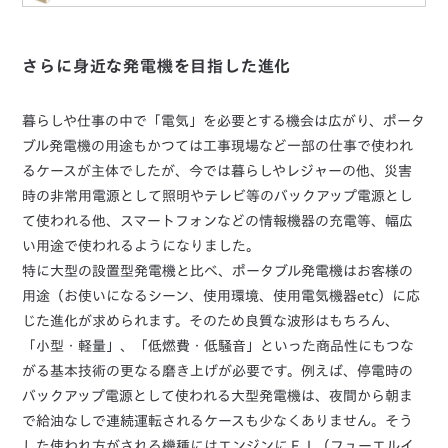
さらに身近な発電機を目指した進化
暮らしや仕事の中で「電気」を必要とする機会は広がり、ポータ
ブル発電機の用途もかつては工事現場など一部の仕事で使われ
るケースが主体でしたが、今では暮らしやレジャーの他、災害
時の非常用電源として照明やテレビ等のバックアップ電源とし
て使われる他、スマートフォンなどの情報機器の充電等、幅広
い用途で使われるようになりました。
特に大型の設置型発電機と比べ、ポータブル発電機はお客様の
用途（お使いになるシーン、使用環境、使用電気機器etc）に応
じた進化が求められます。そのため良質な波形はもちろん、
「小型・軽量」、「低燃費・低騒音」といった商品性にもつな
がる基本技術の更なる磨き上げが必要です。例えば、停電時の
バックアップ電源として使われる大型発電機は、夜間から朝ま
で給油なしで連続運転されるケースも少なくありません。そう
した使われ方がされる機種にはエンジンにＦＩ（フューエルイ