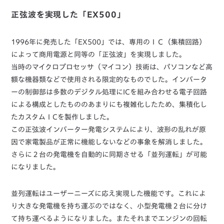
正弦波を実現した「EX500」
1996年に発売した「EX500」では、専用のＩＣ（集積回路）
によって商用電源と同等の「正弦波」を実現しました。
当時のマイクロプロセッサ（マイコン）技術は、パソコンなど高
額な機器類などで使用される限定的なものでした。インバータ
ーの制御部は多数のデジタル処理にICを組み合わせる電子回路
による構成としたもののあまりにも複雑化したため、集積化し
たカスタムＩCを製作しました。
この正弦波インバーター発電システムにより、波形の乱れが原
因で家電製品が正常に機能しないなどの事象を解消しました。
さらに２台の発電機を自動的に同期させる「並列運転」が可能
になりました。
並列運転はユーザーニーズに応え実現した機能です。これによ
り大きな発電機を持ち運ぶのではなく、小型発電機２台に分け
て持ち運べるようになりました。またそれまでエンジンの回転