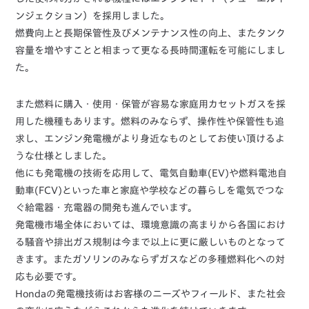
ンジェクション）を採用しました。
燃費向上と長期保管性及びメンテナンス性の向上、またタンク
容量を増やすことと相まって更なる長時間運転を可能にしまし
た。
また燃料に購入・使用・保管が容易な家庭用カセットガスを採
用した機種もあります。燃料のみならず、操作性や保管性も追
求し、エンジン発電機がより身近なものとしてお使い頂けるよ
うな仕様としました。
他にも発電機の技術を応用して、電気自動車(EV)や燃料電池自
動車(FCV)といった車と家庭や学校などの暮らしを電気でつな
ぐ給電器・充電器の開発も進んでいます。
発電機市場全体においては、環境意識の高まりから各国におけ
る騒音や排出ガス規制は今まで以上に更に厳しいものとなって
きます。またガソリンのみならずガスなどの多種燃料化への対
応も必要です。
Hondaの発電機技術はお客様のニーズやフィールド、また社会