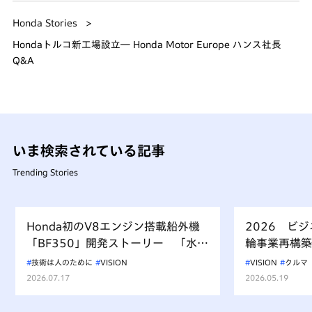
Honda Stories
Hondaトルコ新工場設立― Honda Motor Europe ハンス社長
Q&A
いま検索されている記事
Trending Stories
Honda初のV8エンジン搭載船外機
2026 ビ
「BF350」開発ストーリー 「水上
輪事業再構築
を走るもの、水を汚すべからず」を
技術は人のために
VISION
VISION
クルマ
受け継ぐ挑戦
2026.07.17
2026.05.19