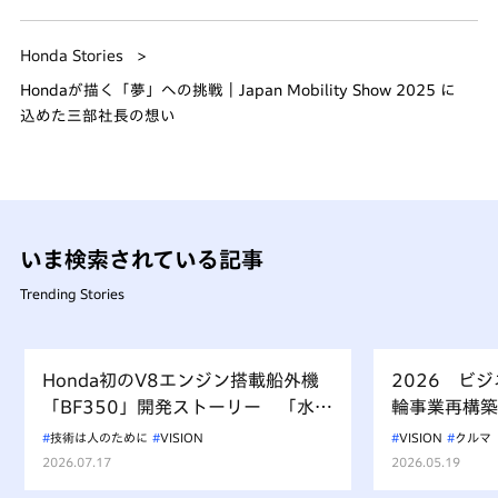
Honda Stories
Hondaが描く「夢」への挑戦｜Japan Mobility Show 2025 に
込めた三部社長の想い
いま検索されている記事
Trending Stories
Honda初のV8エンジン搭載船外機
2026 ビ
「BF350」開発ストーリー 「水上
輪事業再構築
を走るもの、水を汚すべからず」を
技術は人のために
VISION
VISION
クルマ
受け継ぐ挑戦
2026.07.17
2026.05.19