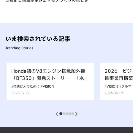
の技術と情熱が生み出すモノづくりの楽しさ
いま検索されている記事
Trending Stories
Honda初のV8エンジン搭載船外機
2026 ビ
「BF350」開発ストーリー 「水上
輪事業再構築
を走るもの、水を汚すべからず」を
技術は人のために
VISION
VISION
クルマ
受け継ぐ挑戦
2026.07.17
2026.05.19
1
2
3
4
5