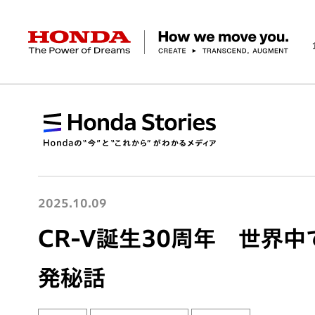
HONDA The Power of Dreams
企業情報 トップ
事業 トップ
テクノロジー/イノベーション トップ
サステナビリティ トップ
投資家情報 トップ
ニュースルーム
Discover Honda
社長メッセージ
クルマ
研究開発
ESGレポート
経営方針
ニュースルーム
Discover Honda
バイク
テクノロジー
IR資料室
Honda Report
経営方針
パワープロダクツ
財務・業績情報
デザイン
会社概要
環境
オープンイノベーショ
マリン
社会
株式・債券情報
ヒストリー
その他事
ガバナン
コ
2025.10.09
CR-V誕生30周年 世界
発秘話