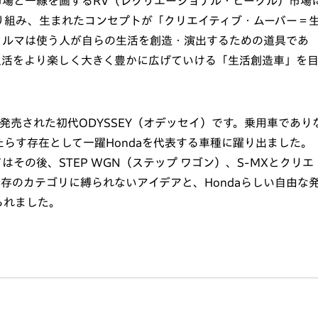
車市場と一線を画するRV（レクリエーショナル・ビークル）市場
り組み、生まれたコンセプトが「クリエイティブ・ムーバー＝
クルマは使う人が自らの生活を創造・演出するための道具であ
生活をより楽しく大きく豊かに広げていける「生活創造車」を
に発売された初代ODYSSEY（オデッセイ）です。乗用車であり
らす存在として一躍Hondaを代表する車種に躍り出ました。
はその後、STEP WGN（ステップ ワゴン）、S-MXとクリエ
存のカテゴリに縛られないアイデアと、Hondaらしい自由な
られました。