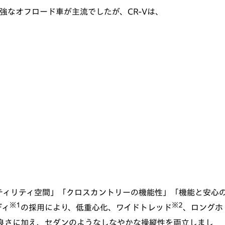
強なオフロード車が主流でしたが、CR-Vは、
ティリティ空間」「クロスカントリーの機能性」「機能と安心
※1
※2
ディ
の採用により、低重心化、ワイドトレッド
、ロングホ
の良さに加え、セダンのようなしなやかな操縦性を両立しまし