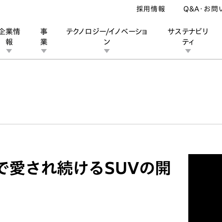
採用情報
Q&A・お問
企業情
事
テクノロジー/イノベーショ
サステナビリ
報
業
ン
ティ
ン
業
ス
ーポレートブランド
IRカレンダー
安全への取り組み
個人投資家の皆様へ
企業スポーツ
品質への取り組み
モータースポーツ
Honda Report
中で愛され続けるSUVの開