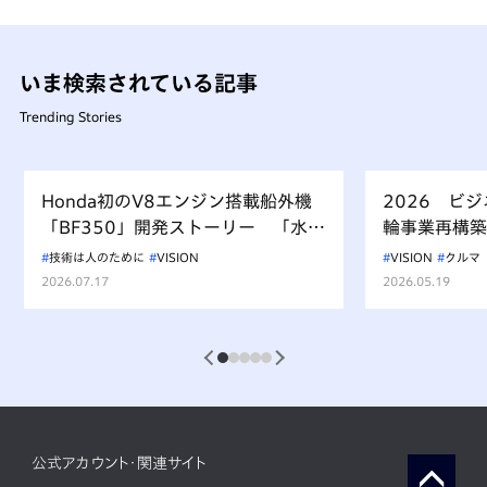
いま検索されている記事
Trending Stories
Honda初のV8エンジン搭載船外機
2026 ビ
「BF350」開発ストーリー 「水上
輪事業再構築
を走るもの、水を汚すべからず」を
技術は人のために
VISION
VISION
クルマ
受け継ぐ挑戦
2026.07.17
2026.05.19
1
2
3
4
5
公式アカウント・関連サイト