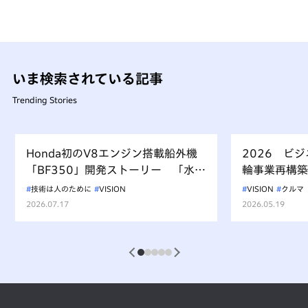
いま検索されている記事
Trending Stories
Honda初のV8エンジン搭載船外機
2026 ビ
「BF350」開発ストーリー 「水上
輪事業再構築
を走るもの、水を汚すべからず」を
技術は人のために
VISION
VISION
クルマ
受け継ぐ挑戦
2026.07.17
2026.05.19
1
2
3
4
5