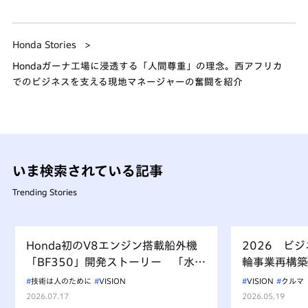
Honda Stories
Hondaガーナ工場に浸透する「人間尊重」の理念。西アフリカ
でのビジネスを支える現地マネージャーの奮闘を紹介
いま検索されている記事
Trending Stories
Honda初のV8エンジン搭載船外機
2026 ビ
「BF350」開発ストーリー 「水上
輪事業再構築
を走るもの、水を汚すべからず」を
技術は人のために
VISION
VISION
クルマ
受け継ぐ挑戦
2026.07.17
2026.05.19