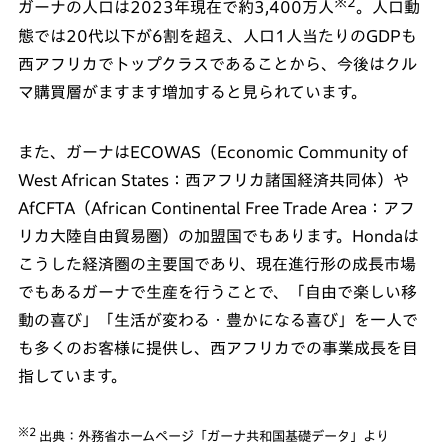
※2
ガーナの人口は2023年現在で約3,400万人
。人口動
態では20代以下が6割を超え、人口1人当たりのGDPも
西アフリカでトップクラスであることから、今後はクル
マ購買層がますます増加すると見られています。
また、ガーナはECOWAS（Economic Community of
West African States：西アフリカ諸国経済共同体）や
AfCFTA（African Continental Free Trade Area：アフ
リカ大陸自由貿易圏）の加盟国でもあります。Hondaは
こうした経済圏の主要国であり、現在進行形の成長市場
でもあるガーナで生産を行うことで、「自由で楽しい移
動の喜び」「生活が変わる・豊かになる喜び」を一人で
も多くのお客様に提供し、西アフリカでの事業成長を目
指しています。
※2
出典：外務省ホームページ「ガーナ共和国基礎データ」より