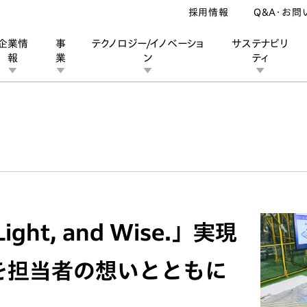
採用情報
Q&A・お問
企業情
事
テクノロジー/イノベーショ
サステナビリ
報
業
ン
ティ
ン
業
ス
ーポレートブランド
IRカレンダー
安全への取り組み
個人投資家の皆様へ
企業スポーツ
品質への取り組み
モータースポーツ
Honda Report
ight, and Wise.」実現
を担当者の想いとともに