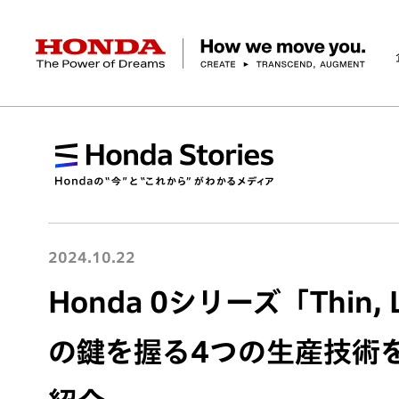
HONDA The Power of Dreams
企業情報 トップ
事業 トップ
テクノロジー/イノベーション トップ
サステナビリティ トップ
投資家情報 トップ
ニュースルーム
Discover Honda
社長メッセージ
クルマ
研究開発
ESGレポート
経営方針
ニュースルーム
Discover Honda
バイク
テクノロジー
IR資料室
Honda Report
経営方針
パワープロダクツ
財務・業績情報
デザイン
会社概要
環境
オープンイノベーショ
マリン
社会
株式・債券情報
ヒストリー
その他事
ガバナン
コ
2024.10.22
Honda 0シリーズ「Thin, L
の鍵を握る4つの生産技術