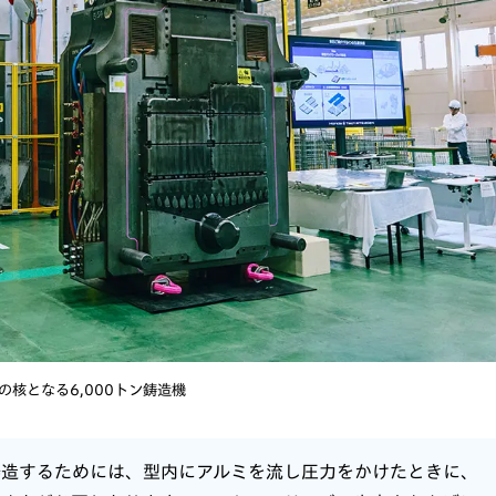
の核となる6,000トン鋳造機
鋳造するためには、型内にアルミを流し圧力をかけたときに、