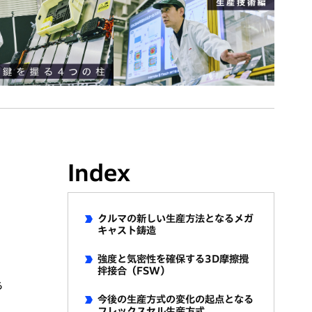
Index
クルマの新しい生産方法となるメガ
キャスト鋳造
強度と気密性を確保する3D摩擦攪
拌接合（FSW）
ち
今後の生産方式の変化の起点となる
フレックスセル生産方式