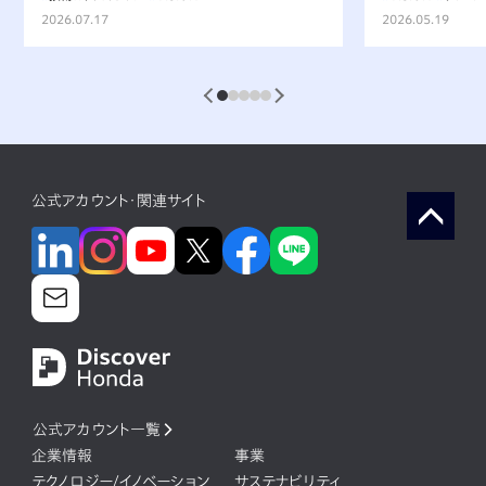
受け継ぐ挑戦
2026.07.17
2026.05.19
1
2
3
4
5
公式アカウント・関連サイト
公式アカウント一覧
企業情報
事業
テクノロジー/イノベーション
サステナビリティ