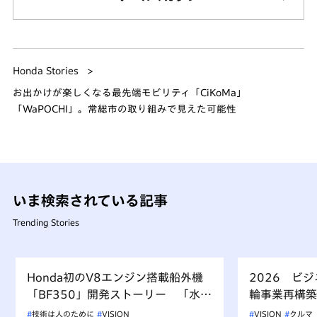
Honda Stories
お出かけが楽しくなる最先端モビリティ「CiKoMa」
「WaPOCHI」。常総市の取り組みで見えた可能性
いま検索されている記事
Trending Stories
Honda初のV8エンジン搭載船外機
2026 ビ
「BF350」開発ストーリー 「水上
輪事業再構築
を走るもの、水を汚すべからず」を
技術は人のために
VISION
VISION
クルマ