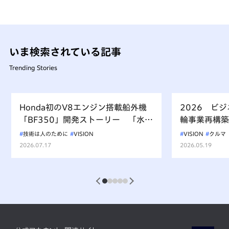
いま検索されている記事
Trending Stories
Honda初のV8エンジン搭載船外機
2026 ビ
「BF350」開発ストーリー 「水上
輪事業再構築
を走るもの、水を汚すべからず」を
技術は人のために
VISION
VISION
クルマ
受け継ぐ挑戦
2026.07.17
2026.05.19
1
2
3
4
5