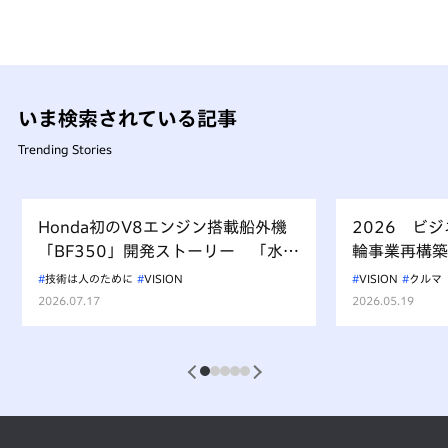
いま検索されている記事
Trending Stories
Honda初のV8エンジン搭載船外機
2026 ビ
「BF350」開発ストーリー 「水上
輪事業再構築
を走るもの、水を汚すべからず」を
技術は人のために
VISION
VISION
クルマ
受け継ぐ挑戦
2026.07.17
2026.05.19
1
2
3
4
5