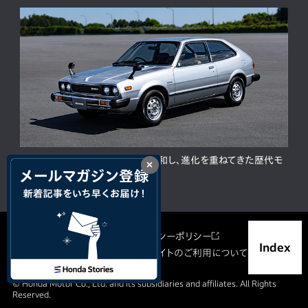
ACCORD 50周年。人と時代に調和し、進化を重ねてきた歴代モ
×
デルの歩み
サイトマップ
プライバシーポリシー
Index
ソーシャルメディア利用規約
サイトのご利用について
© Honda Motor Co., Ltd. and its subsidiaries and affiliates. All Rights
Reserved.