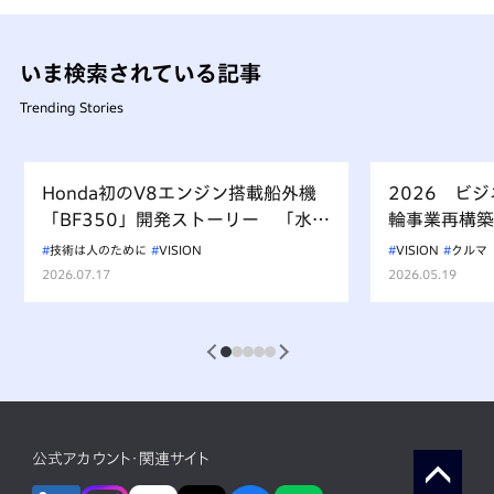
いま検索されている記事
Trending Stories
Honda初のV8エンジン搭載船外機
2026 ビ
「BF350」開発ストーリー 「水上
輪事業再構築
を走るもの、水を汚すべからず」を
技術は人のために
VISION
VISION
クルマ
受け継ぐ挑戦
2026.07.17
2026.05.19
1
2
3
4
5
公式アカウント・関連サイト