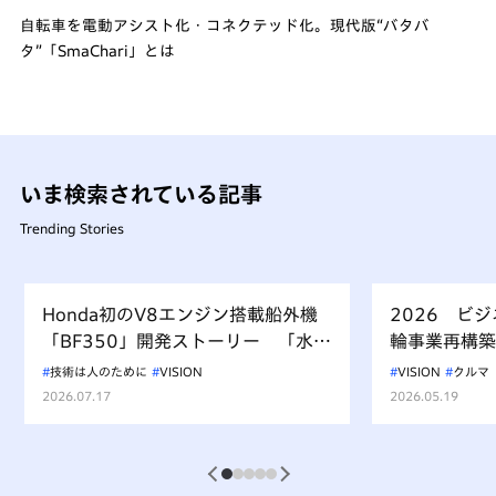
自転車を電動アシスト化・コネクテッド化。現代版“バタバ
タ”「SmaChari」とは
いま検索されている記事
Trending Stories
Honda初のV8エンジン搭載船外機
2026 ビ
「BF350」開発ストーリー 「水上
輪事業再構築
を走るもの、水を汚すべからず」を
技術は人のために
VISION
VISION
クルマ
受け継ぐ挑戦
2026.07.17
2026.05.19
1
2
3
4
5