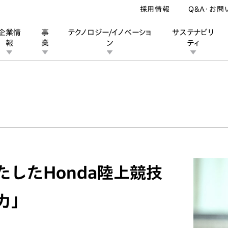
採用情報
Q&A・お問
企業情
事
テクノロジー/イノベーショ
サステナビリ
報
業
ン
ティ
ン
業
ス
ーポレートブランド
IRカレンダー
安全への取り組み
個人投資家の皆様へ
企業スポーツ
品質への取り組み
モータースポーツ
Honda Report
したHonda陸上競技
力」