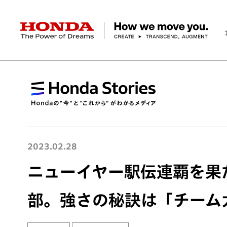
HONDA The Power of Dreams
企業情報 トップ
事業 トップ
テクノロジー/イノベーション トップ
サステナビリティ トップ
投資家情報 トップ
ニュースルーム
Discover Honda
社長メッセージ
クルマ
研究開発
ESGレポート
経営方針
ニュースルーム
Discover Honda
バイク
テクノロジー
IR資料室
Honda Report
経営方針
パワープロダクツ
財務・業績情報
デザイン
会社概要
環境
オープンイノベーショ
マリン
社会
株式・債券情報
ヒストリー
その他事
ガバナン
コ
2023.02.28
ニューイヤー駅伝連覇を果た
部。強さの秘訣は「チーム