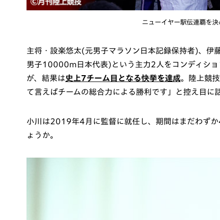
ニューイヤー駅伝連覇を決
主将・設楽悠太(元男子マラソン日本記録保持者)、伊藤
男子10000m日本代表)という主力2人をコンディ
が、結果は
史上7チーム目となる快挙を達成
。陸上競技
て言えばチームの総合力による勝利です」と控え目に
小川は2019年4月に監督に就任し、期間はまだわず
ょうか。