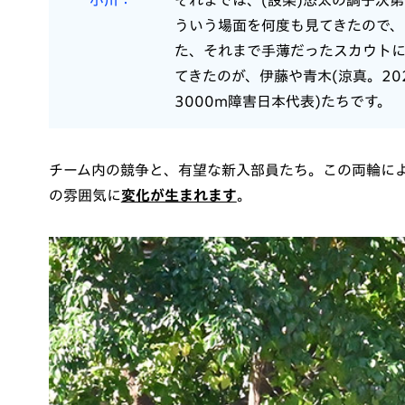
小川
それまでは、(設楽)悠太の調子次
ういう場面を何度も見てきたので、
た、それまで手薄だったスカウトに
てきたのが、伊藤や青木(涼真。20
3000m障害日本代表)たちです。
チーム内の競争と、有望な新入部員たち。この両輪に
の雰囲気に
変化が生まれます
。