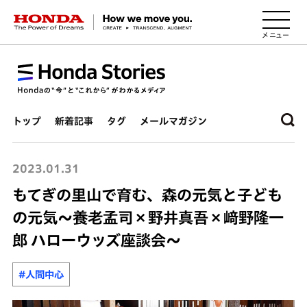
HONDA The Power of Dreams
トップ
新着記事
タグ
メールマガジン
2023.01.31
もてぎの里山で育む、森の元気と子ども
の元気～養老孟司×野井真吾×﨑野隆一
郎 ハローウッズ座談会～
#人間中心