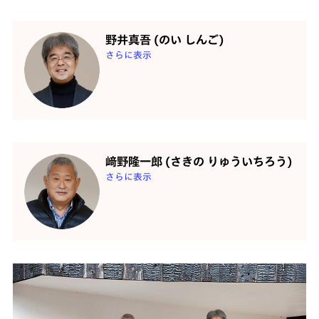
野井真吾 (のい しんご)
さらに表示
﨑野隆一郎 (さきの りゅういちろう)
さらに表示