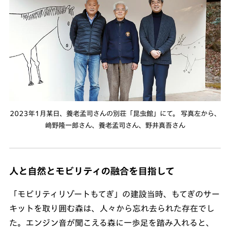
2023年1月某日、養老孟司さんの別荘「昆虫館」にて。 写真左から、
﨑野隆一郎さん、養老孟司さん、野井真吾さん
人と自然とモビリティの融合を目指して
「モビリティリゾートもてぎ」の建設当時、もてぎのサー
キットを取り囲む森は、人々から忘れ去られた存在でし
た。エンジン音が聞こえる森に一歩足を踏み入れると、