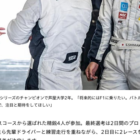
 鈴鹿シリーズのチャンピオンで芦屋大学2年。「将来的にはF1に乗りたい。バト
で、注目と期待をしてほしい」
ンスコースから選ばれた精鋭4人が参加。最終選考は2日間のプロ
生ら先輩ドライバーと練習走行を重ねながら、2日目に2レース