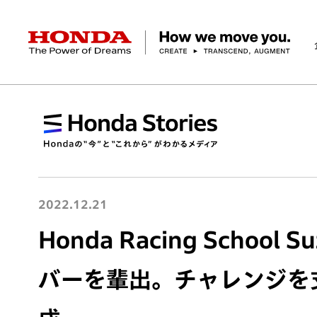
HONDA The Power of Dreams
企業情報 トップ
事業 トップ
テクノロジー/イノベーション トップ
サステナビリティ トップ
投資家情報 トップ
ニュースルーム
Discover Honda
社長メッセージ
クルマ
研究開発
ESGレポート
経営方針
ニュースルーム
Discover Honda
バイク
テクノロジー
IR資料室
Honda Report
経営方針
パワープロダクツ
財務・業績情報
デザイン
会社概要
環境
オープンイノベーショ
マリン
社会
株式・債券情報
ヒストリー
その他事
ガバナン
コ
2022.12.21
Honda Racing Schoo
バーを輩出。チャレンジを支