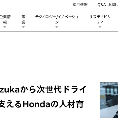
採用情報
Q&A・お問
企業情
事
テクノロジー/イノベーショ
サステナビリ
報
業
ン
ティ
ン
業
ス
ーポレートブランド
IRカレンダー
安全への取り組み
個人投資家の皆様へ
企業スポーツ
品質への取り組み
モータースポーツ
Honda Report
l Suzukaから次世代ドライ
えるHondaの人材育