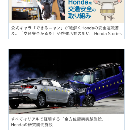
公式キャラ「できるニャン」が紐解くHondaの安全運転普
及。「交通安全かるた」や啓発活動の狙い | Honda Stories
すべてはリアルで証明する「全方位衝突実験施設」｜
Hondaの研究開発施設