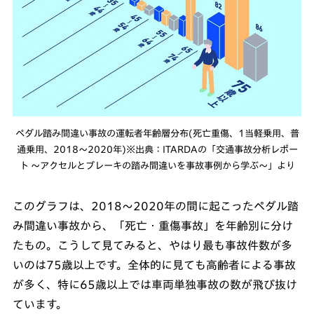
ペダル踏み間違い事故の運転者年齢層分布(死亡重傷、1当軽乗用、普
通乗用、2018〜2020年)※出典：ITARDAの「交通事故分析レポー
ト ～アクセルとブレーキの踏み間違いを事故事例から学ぶ～」より
このグラフは、2018～2020年の間に起こったペダル踏
み間違い事故から、「死亡・重傷事故」を年齢別に分け
たもの。こうして見てみると、やはり最も事故件数が多
いのは75歳以上です。全体的に見ても高齢者による事故
が多く、特に65歳以上では車両単独事故の数が飛び抜け
ています。