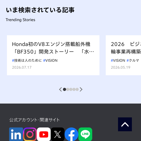
いま検索されている記事
Trending Stories
Honda初のV8エンジン搭載船外機
2026 ビ
「BF350」開発ストーリー 「水上
輪事業再構築
を走るもの、水を汚すべからず」を
技術は人のために
VISION
VISION
クルマ
受け継ぐ挑戦
2026.07.17
2026.05.19
1
2
3
4
5
公式アカウント・関連サイト