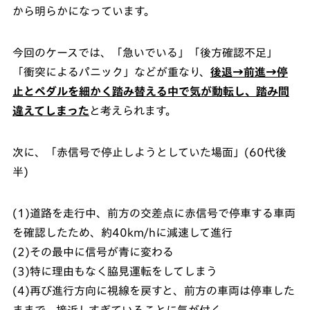
から明らかになっています。
今回のケースでは、「急いでいる」「後方確認不足」
「衝突によるパニック」などが重なり、
後退→前進→停
止とペダルを細かく踏み替える中で気が動転し、踏み間
違えてしまった
と考えられます。
次に、「赤信号で停止しようとしていた場面」(60代後
半)
(1)道路を走行中、前方の交差点に赤信号で停車する車両
を確認したため、約40km/hに減速して進行
(2)その最中に信号が青に変わる
(3)特に理由もなく脇見運転をしてしまう
(4)再び進行方向に視線を戻すと、前方の車両は停車した
ままで、接近しすぎていることに気が付く