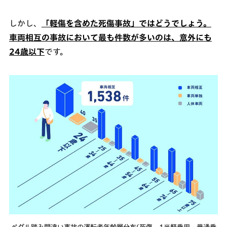
しかし、
「軽傷を含めた死傷事故」ではどうでしょう。
車両相互の事故において最も件数が多いのは、意外にも
24歳以下
です。
ペダル踏み間違い事故の運転者年齢層分布(死傷、1当軽乗用、普通乗