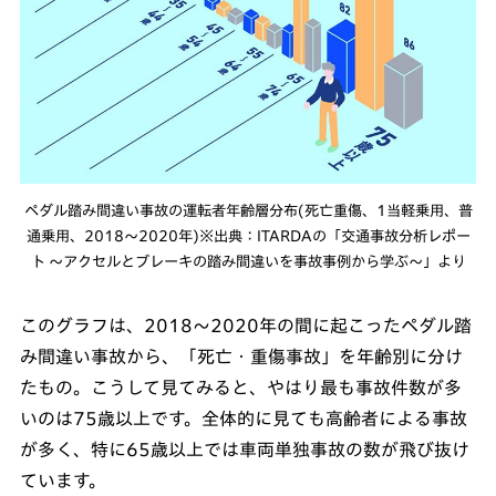
ペダル踏み間違い事故の運転者年齢層分布(死亡重傷、1当軽乗用、普
通乗用、2018〜2020年)※出典：ITARDAの「交通事故分析レポー
ト ～アクセルとブレーキの踏み間違いを事故事例から学ぶ～」より
このグラフは、2018～2020年の間に起こったペダル踏
み間違い事故から、「死亡・重傷事故」を年齢別に分け
たもの。こうして見てみると、やはり最も事故件数が多
いのは75歳以上です。全体的に見ても高齢者による事故
が多く、特に65歳以上では車両単独事故の数が飛び抜け
ています。