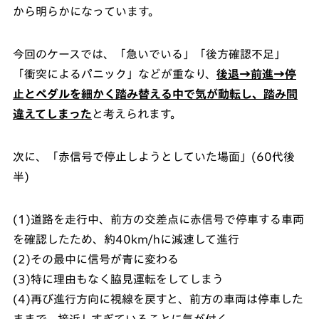
から明らかになっています。
今回のケースでは、「急いでいる」「後方確認不足」
「衝突によるパニック」などが重なり、
後退→前進→停
止とペダルを細かく踏み替える中で気が動転し、踏み間
違えてしまった
と考えられます。
次に、「赤信号で停止しようとしていた場面」(60代後
半)
(1)道路を走行中、前方の交差点に赤信号で停車する車両
を確認したため、約40km/hに減速して進行
(2)その最中に信号が青に変わる
(3)特に理由もなく脇見運転をしてしまう
(4)再び進行方向に視線を戻すと、前方の車両は停車した
ままで、接近しすぎていることに気が付く