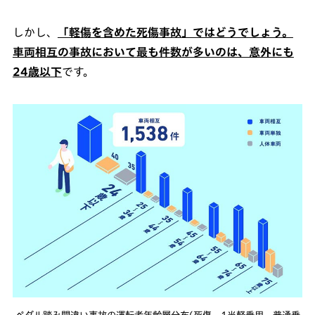
しかし、
「軽傷を含めた死傷事故」ではどうでしょう。
車両相互の事故において最も件数が多いのは、意外にも
24歳以下
です。
ペダル踏み間違い事故の運転者年齢層分布(死傷、1当軽乗用、普通乗