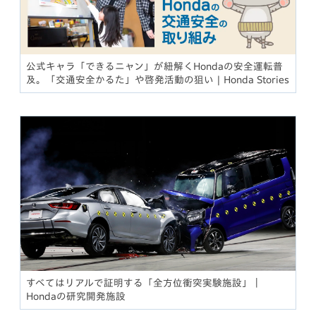
公式キャラ「できるニャン」が紐解くHondaの安全運転普
及。「交通安全かるた」や啓発活動の狙い | Honda Stories
すべてはリアルで証明する「全方位衝突実験施設」｜
Hondaの研究開発施設