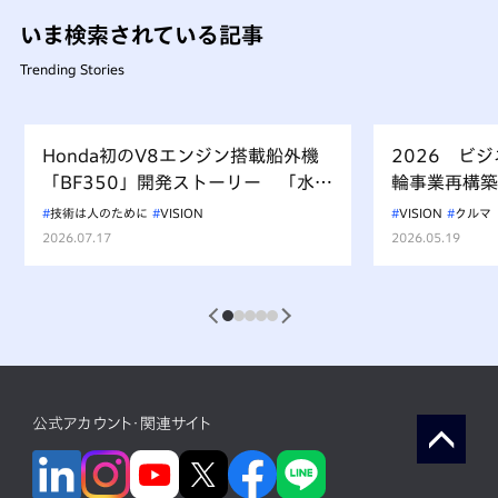
いま検索されている記事
Trending Stories
Honda初のV8エンジン搭載船外機
2026 ビ
「BF350」開発ストーリー 「水上
輪事業再構築
を走るもの、水を汚すべからず」を
技術は人のために
VISION
VISION
クルマ
受け継ぐ挑戦
2026.07.17
2026.05.19
1
2
3
4
5
公式アカウント・関連サイト