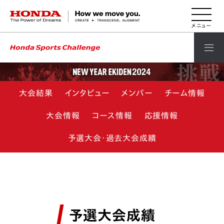
HONDA The Power of Dreams
大会結果
インタビュー
メンバー
チーム情報
大会情報
コース情報
応援情報
予選大会・過去大会成績
予選大会成績