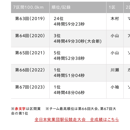
7区間100.0km
順位/記録
1区
2
第63回（2019）
24位
木村
4時間59分23秒
第64回（2020）
3位
小山
4時間49分30秒(大会新)
第65回（2021）
5位
小山
4時間52分38秒
第66回（2022）
1位
川瀬
4時間51分04秒
第67回（2023）
1位
小袖
4時間48分06秒
※
赤文字
は区間賞 ※チーム最高順位は第66回大会、第67回大
会の第1位
全日本実業団駅伝競走大会 全成績はこちら