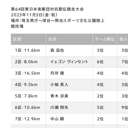
第64回東日本実業団対抗駅伝競走大会
2023年11月3日（金・祝）
場所：埼玉県庁～深谷～熊谷スポーツ文化公園陸上
競技場
区間
氏名
チーム順位
個人
1区・11.6km
森 凪也
3位
3
2区・8.0km
イェゴン ヴィンセント
6位
7
3区・16.5km
丹所 健
4位
4
4区・9.5km
小袖 英人
4位
3
5区・7.8km
青木 涼真
2位
3
6区・10.6km
川瀬 翔矢
5位
9
7区・12.9km
中山 顕
2位
1