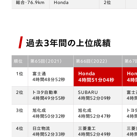
総合・76.9km
Honda
2位
過去3年間の上位成績
順位
第65回（2021）
第66回（2022）
第67
Honda
Ho
1位
富士通
4時間48分52秒
4時間51分04秒
4時
2位
トヨタ自動車
SUBARU
富士
4時間49分55秒
4時間52分09秒
4時
3位
旭化成
旭化成
トヨ
4時間50分32秒
4時間52分47秒
4時
4位
日立物流
三菱重工
三菱
4時間52分33秒
4時間52分49秒
4時