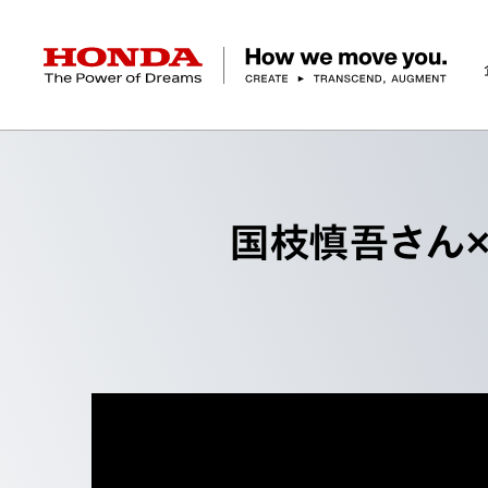
HONDA The Power of Dreams
企業情報 トップ
事業 トップ
テクノロジー/イノベーション トップ
サステナビリティ トップ
投資家情報 トップ
ニュースルーム
Discover Honda
国枝慎吾さん
社長メッセージ
クルマ
研究開発
ESGレポート
経営方針
ニュースルーム
Discover Honda
バイク
テクノロジー
IR資料室
Honda Report
経営方針
パワープロダクツ
財務・業績情報
デザイン
会社概要
環境
オープンイノベーショ
マリン
社会
株式・債券情報
ヒストリー
その他事
ガバナン
コ