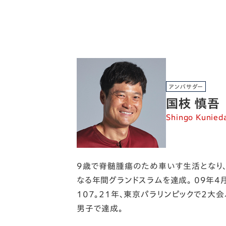
アンバサダー
国枝 慎吾
Shingo Kunied
9歳で脊髄腫瘍のため車いす生活となり、
なる年間グランドスラムを達成。 09年
107。21年、東京パラリンピックで2大
男子で達成。