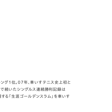
ング1位。07年、車いすテニス史上初と
月まで続いたシングルス連続勝利記録は
制覇する「生涯ゴールデンスラム」を車いす