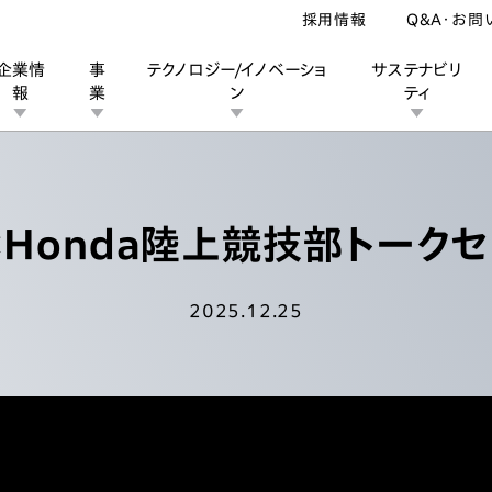
採用情報
Q&A・お問
企業情
事
テクノロジー/イノベーショ
サステナビリ
報
業
ン
ティ
Hondaの挑戦
トピックス
チーム
×
Honda陸上競技部
トークセ
ン
業
ス
ーポレートブランド
IRカレンダー
安全への取り組み
個人投資家の皆様へ
企業スポーツ
品質への取り組み
モータースポーツ
Honda Report
2025.12.25