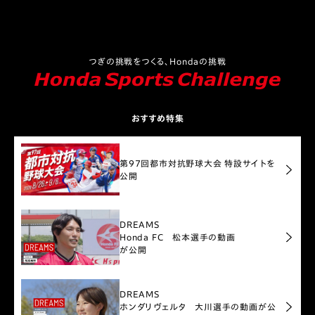
つぎの挑戦をつくる、Hondaの挑戦
おすすめ特集
第97回都市対抗野球大会 特設サイトを
公開
DREAMS
Honda FC 松本選手の動画
が公開
DREAMS
ホンダリヴェルタ 大川選手の動画が公