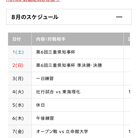
8月のスケジュール
日
付
内容：対戦相手
試合
1(土)
第6回三重県知事杯
2(日)
第6回三重県知事杯 準決勝・決勝
3(月)
一日練習
4(火)
壮行試合 vs 東海理化
13:
5(水)
休日
6(木)
午後練習
7(金)
オープン戦 vs 立命館大学
12: