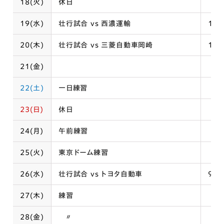
18(火)
休日
19(水)
壮行試合 vs 西濃運輸
12:
20(木)
壮行試合 vs 三菱自動車岡崎
10:
21(金)
22(土)
一日練習
23(日)
休日
24(月)
午前練習
25(火)
東京ドーム練習
26(水)
壮行試合 vs トヨタ自動車
9:0
27(木)
練習
28(金)
〃