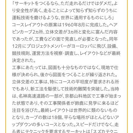
「サーキットをつくるなら、ただ走れるだけではダメだ。よ
り安全性が高く、走ることによって知らず知らずのうちに
運転技術を磨けるような、世界に通用するものにしろ」
コースレイアウトの原案は1960年8月に完成した。ヘア
ピンカーブ2ヵ所、立体交差が3ヵ所と変化に富んだ内容
であったが、工費などの面で見直しが必要となった。同年
12月にプロジェクトメンバーがヨーロッパに飛び、設備、
競技規則、運営方法を視察・調査し、レイアウトなどが最終
決定された。
工事にあたっては、図面も十分なものではなく、現地で仕
様が決められ、後から図面をつくることが繰り返された。
立体交差の工事は、特にコースの平坦度が要求される所
でもあり、新工法を駆使して技術的難関を突破した。当時
は、名神高速道路の一部が、京都山科地区で工事が始まっ
た状態であり、その工事関係者が鈴鹿に見学に来るほど
注目を浴びた。最終レイアウトは世界的に類のないもの
となり、カーブの数は18個、平らな場所がほとんどないア
ップダウンの多いコースとなった。スピードだけでなく、走
る者にテクニックを要求するサーキットは「スズカテクニ