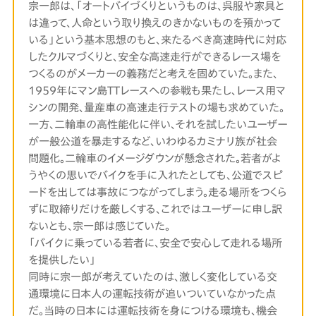
宗一郎は、「オートバイづくりというものは、呉服や家具と
は違って、人命という取り換えのきかないものを預かって
いる」という基本思想のもと、来たるべき高速時代に対応
したクルマづくりと、安全な高速走行ができるレース場を
つくるのがメーカーの義務だと考えを固めていた。また、
1959年にマン島TTレースへの参戦も果たし、レース用マ
シンの開発、量産車の高速走行テストの場も求めていた。
一方、二輪車の高性能化に伴い、それを試したいユーザー
が一般公道を暴走するなど、いわゆるカミナリ族が社会
問題化。二輪車のイメージダウンが懸念された。若者がよ
うやくの思いでバイクを手に入れたとしても、公道でスピ
ードを出しては事故につながってしまう。走る場所をつくら
ずに取締りだけを厳しくする、これではユーザーに申し訳
ないとも、宗一郎は感じていた。
「バイクに乗っている若者に、安全で安心して走れる場所
を提供したい」
同時に宗一郎が考えていたのは、激しく変化している交
通環境に日本人の運転技術が追いついていなかった点
だ。当時の日本には運転技術を身につける環境も、機会