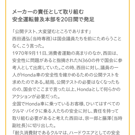
メーカーの責任として取り組む
安全運転普及本部を20日間で発足
「公開テスト、大変望むところであります」
西田通弘（当時専務）は国会議員たちを前にためらうこと
なく、こう言った。
1970年9月11日、消費者運動の高まりのなか、西田は、
安全性に問題があると指摘されたN360の件で国会に参
考人として出席していた。この時、西田に対し、議員の一
人がHonda車の安全性を確かめるための公開テストを
求めたのである。結局、公開テストの必要はなくなったも
のの、国会でここまで言った以上、Hondaとして何らかの
アクションが必要だった。
全国でHonda車に乗っているお客様、ひいてはすべての
クルマ・バイクに乗る人たちの安全に対し、責任を持って
取り組む必要があると考えた西田は、宗一郎と藤澤（当時
副社長）に切り出した。
「耐久消費財であるクルマは、ハードウエアとしての安全