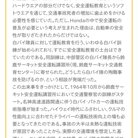
ハードウエアの部分だけでなく、安全運転教育というソフ
トウエアを通じて、交通事故死者の増加に歯止めをかける
必要性を感じていた。ただし、Hondaの中で安全運転の
普及が必要という考えが生まれた理由は、自動車の安全
性が取りざたされたからだけではない。
白バイ隊員に対して運転教育を行う、いわゆる白バイ訓
練が始められており、すでに安全運転教育の土台はでき
ていたのである。同訓練は、中部管区の白バイ隊長から鈴
鹿サーキット安全運転講習所（現、鈴鹿サーキット交通教
育センター）に寄せられた。どうしたら白バイ隊の殉職事
故を防げるのか、という相談が発端だった。
この出来事をきっかけとして、1964年10月から鈴鹿サー
キット安全運転講習所において交通警察官の訓練がスタ
ート。名神高速道路開通に伴う白バイ・パトカーの運転技
術指導が始まった。ハイウェイ時代にふさわしい、クルマの
性能向上に合わせたドライバーの運転技術向上の場も必
要となってきたのである。事故の大半は未熟な運転技術
が原因であったことから、実際の交通環境を想定した基