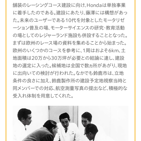
舗装のレーシングコース建設に向け、Hondaは単独事業
に着手したのである。建設にあたり、藤澤には構想があっ
た。未来のユーザーである10代を対象としたモータリゼ
ーション普及の場、モーターサイエンスの研究・教育活動
の場としてのレジャーランド施設も併設することとなった。
まずは欧州のレース場の資料を集めることから始まった。
欧州のいくつかのコースを参考に、1周はおよそ6km、土
地面積は20万から30万坪が必要との結論に達し、建設
地の選定に入った。候補地は全国で数ヵ所があがり、現地
に出向いての検討が行われた。なかでも鈴鹿市は、立地
条件の良さに加え、鈴鹿製作所の建設予定地視察当時と
同メンバーでの対応、航空測量写真の提出など、積極的な
受入れ体制を用意してくれた。