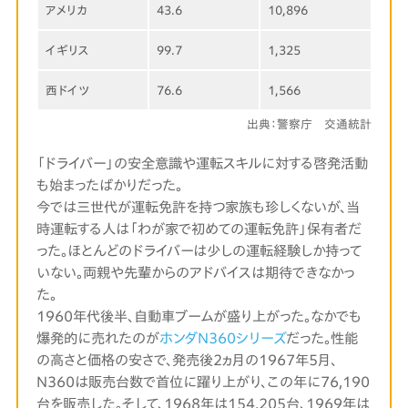
アメリカ
43.6
10,896
イギリス
99.7
1,325
西ドイツ
76.6
1,566
出典：警察庁 交通統計
「ドライバー」の安全意識や運転スキルに対する啓発活動
も始まったばかりだった。
今では三世代が運転免許を持つ家族も珍しくないが、当
時運転する人は「わが家で初めての運転免許」保有者だ
った。ほとんどのドライバーは少しの運転経験しか持って
いない。両親や先輩からのアドバイスは期待できなかっ
た。
1960年代後半、自動車ブームが盛り上がった。なかでも
爆発的に売れたのが
ホンダN360シリーズ
だった。性能
の高さと価格の安さで、発売後2ヵ月の1967年5月、
N360は販売台数で首位に躍り上がり、この年に76,190
台を販売した。そして、1968年は154,205台、1969年は