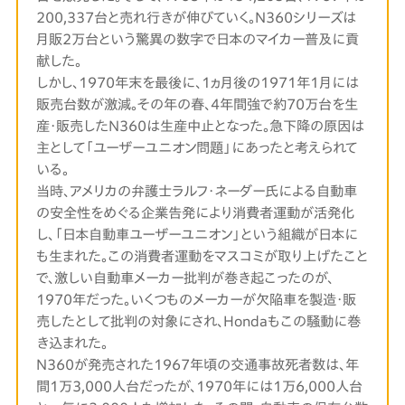
200,337台と売れ行きが伸びていく。N360シリーズは
月販2万台という驚異の数字で日本のマイカー普及に貢
献した。
しかし、1970年末を最後に、1ヵ月後の1971年1月には
販売台数が激減。その年の春、4年間強で約70万台を生
産・販売したN360は生産中止となった。急下降の原因は
主として「ユーザーユニオン問題」にあったと考えられて
いる。
当時、アメリカの弁護士ラルフ・ネーダー氏による自動車
の安全性をめぐる企業告発により消費者運動が活発化
し、「日本自動車ユーザーユニオン」という組織が日本に
も生まれた。この消費者運動をマスコミが取り上げたこと
で、激しい自動車メーカー批判が巻き起こったのが、
1970年だった。いくつものメーカーが欠陥車を製造・販
売したとして批判の対象にされ、Hondaもこの騒動に巻
き込まれた。
N360が発売された1967年頃の交通事故死者数は、年
間1万3,000人台だったが、1970年には1万6,000人台