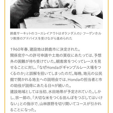
鈴鹿サーキットのコースレイアウトはオランダ人の
J・フーゲンホル
ツ教授のアドバイスを受けながら進められた
1960年春、建設地は鈴鹿市に決定された。
関係官庁への許可申請や土地の買収にあたっては、予想
外の困難が待ち受けていた。観客席をつくってレースを見
せることに対し、「なぜHondaがギャンブルレース場をつ
くるのか」と誤解を招いてしまったのだ。毎晩、地元の公民
館で開かれる地主への説明会では、Hondaの担当者と市
の助役が説得にあたる日々が続いた。
建設地域としては当初、水田地帯が予定されていた。しか
し、宗一郎の、「大切な米をつくる田んぼをつぶしてはいけ
ない」との指示で、山林原野を切り開いてコースが引かれ
ることになった。