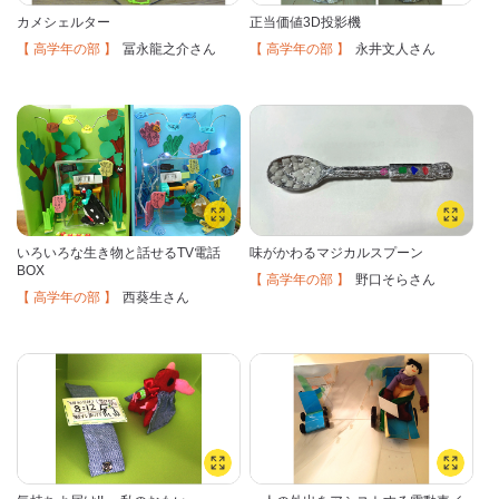
カメシェルター
正当価値3D投影機
【 高学年の部 】
【 高学年の部 】
冨永龍之介
永井文人
さん
さん
いろいろな生き物と話せるTV電話
味がかわるマジカルスプーン
BOX
【 高学年の部 】
野口そら
さん
【 高学年の部 】
西葵生
さん