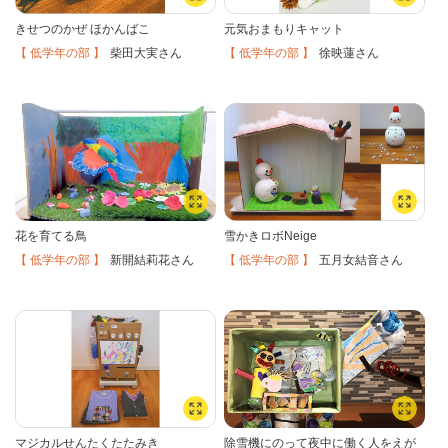
きせつのかぜ ほかんばこ
元気おまもりキャット
【 低学年の部 】
【 低学年の部 】
柴田大実
徐映蓮
さん
さん
花を育てる鳥
雪かきロボNeige
【 低学年の部 】
【 低学年の部 】
新開結莉花
五月女結音
さん
さん
マジカルせんたくたたみき
除雪機にのって夜中に働く人をえが