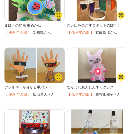
まほうの昆虫 虫めがね
思い出をのこすロボットのぼうし
【 低学年の部 】
【 低学年の部 】
新彩織
有薗咲那
さん
さん
アレルギーが分かる手バンド
なかよしあんしんネックレス
【 低学年の部 】
【 低学年の部 】
飯山隼人
猪狩希和子
さん
さん