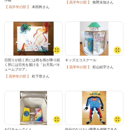
ル艦
【 高学年の部 】
牧野永知
さん
【 高学年の部 】
本田羚
さん
日照りが続く所には雨を雨が降り続
キッズエコスクール
く所には日光を届ける「お天気バキ
【 高学年の部 】
松山結宇
さん
ュームブロア」
【 高学年の部 】
松下世
さん
お口チャックくん
自分のなりたい職業を体験できる