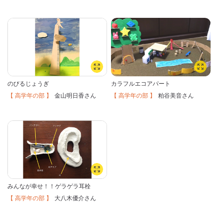
のびるじょうぎ
カラフルエコアパート
【 高学年の部 】
【 高学年の部 】
金山明日香
粕谷美音
さん
さん
みんなが幸せ！！ゲラゲラ耳栓
【 高学年の部 】
大八木優介
さん