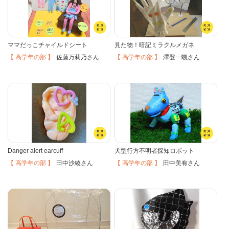
ママだっこチャイルドシート
見た物！暗記ミラクルメガネ
【 高学年の部 】
【 高学年の部 】
佐藤万莉乃
澤登一颯
さん
さん
Danger alert earcuff
犬型行方不明者探知ロボット
【 高学年の部 】
【 高学年の部 】
田中沙綾
田中美有
さん
さん