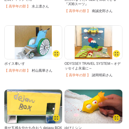
『JOBスーツ』
【 高学年の部 】
水上凛
さん
【 高学年の部 】
南誠史郎
さん
ボイス車いす
ODYSSEY TRAVEL SYSTEM～オデ
ッセイよ永遠に～
【 高学年の部 】
村山凰華
さん
【 高学年の部 】
諸岡明莉
さん
幸せ五感を分かち合おう dejavu BOX
ゆびミシン