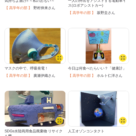
気持ちよ届け!! ～私のおもい～
一人の外出をアシストする電動車イ
ス(ロボアシストカー)
【 高学年の部 】
野村倖来
さん
【 高学年の部 】
坂野圭
さん
マスクの中で、呼吸発電！
今日は何食べたらいい？「健康計」
【 高学年の部 】
【 高学年の部 】
廣瀬伊織
ホルト仁洋
さん
さん
SDGs水陸両用食品廃棄物 リサイク
人工オゾンコンタクト