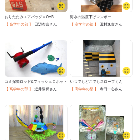
おりたたみエアバッグ＝OAB
海水の温度下げマンボー
【 高学年の部 】
【 高学年の部 】
田辺杏奈
田村逸貴
さん
さん
ゴミ探知ロッド&フィッシュロボット
いつでもどこでもスロープくん
【 高学年の部 】
【 高学年の部 】
近井陽稀
寺田一心
さん
さん