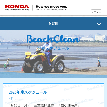
HONDA The Power of Dreams
MENU
ビーチクリーンTOP
Hondaの想い
活動の流れ
開催スケジュール
活動報告
2026年度スケジュール
4月
Q&A・お問合せ
4月13日（月）
三重県鈴鹿市 「鼓ケ浦海岸」