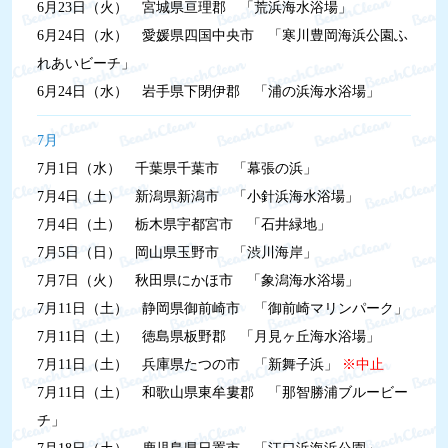
6月23日（火）
宮城県亘理郡 「荒浜海水浴場」​
6月24日（水）
愛媛県四国中央市 「寒川豊岡海浜公園ふ
れあいビーチ」
6月24日（水）
岩手県下閉伊郡 「浦の浜海水浴場」
7月
7月1日（水）
千葉県千葉市 「幕張の浜」
7月4日（土）
新潟県新潟市 「小針浜海水浴場」
7月4日（土）
栃木県宇都宮市 「石井緑地」
7月5日（日）
岡山県玉野市 「渋川海岸」
7月7日（火）
秋田県にかほ市 「象潟海水浴場」
7月11日（土）
静岡県御前崎市 「御前崎マリンパーク」
7月11日（土）
徳島県板野郡 「月見ヶ丘海水浴場」
7月11日（土）
兵庫県たつの市 「新舞子浜」
※中止
7月11日（土）
和歌山県東牟婁郡 「那智勝浦ブルービー
チ」