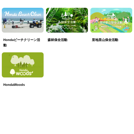
森林保全活動
里地里山保全活動
Hondaビーチクリーン活
動
HondaWoods