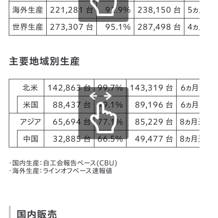
海外生産
221,281 台
92.9%
238,150 台
5ヵ月連
世界生産
273,307 台
95.1%
287,498 台
4ヵ月連
主要地域別生産
北米
142,863 台
99.7%
143,319 台
6ヵ月ぶり
米国
88,437 台
99.1%
89,196 台
6ヵ月ぶり
アジア
65,694 台
77.1%
85,229 台
8ヵ月連続
中国
32,885 台
66.5%
49,477 台
8ヵ月連続
・国内生産：自工会報告ベース(CBU)
・海外生産：ラインオフベース速報値
国内販売