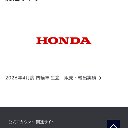
2026年4月度 四輪車 生産・販売・輸出実績
公式アカウント・関連サイト