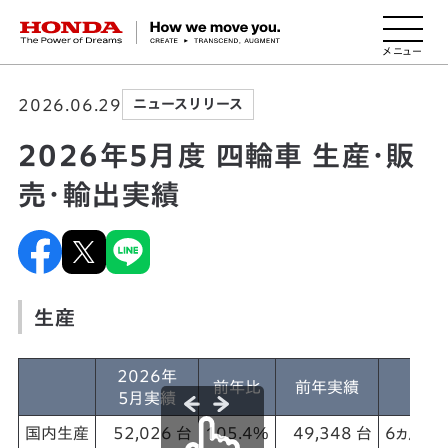
HONDA The Power of Dreams
2026.06.29
ニュースリリース
2026年5月度 四輪車 生産・販
売・輸出実績
生産
2026年
前年比
前年実績
5月実績
国内生産
52,026 台
105.4%
49,348 台
6ヵ月連