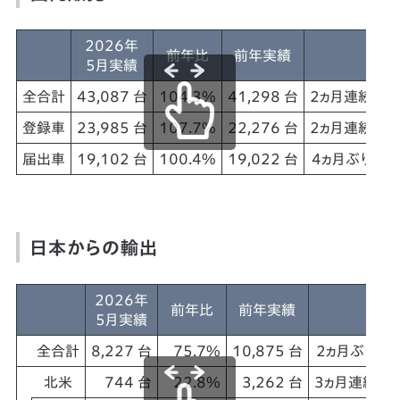
2026年
前年比
前年実績
5月実績
全合計
43,087 台
104.3%
41,298 台
2ヵ月連続増
登録車
23,985 台
107.7%
22,276 台
2ヵ月連続増
届出車
19,102 台
100.4%
19,022 台
4ヵ月ぶり増
日本からの輸出
2026年
前年比
前年実績
5月実績
全合計
8,227 台
75.7%
10,875 台
2ヵ月ぶり減
北米
744 台
22.8%
3,262 台
3ヵ月連続減