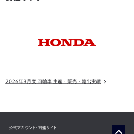
2026年3月度 四輪車 生産・販売・輸出実績
公式アカウント・関連サイト