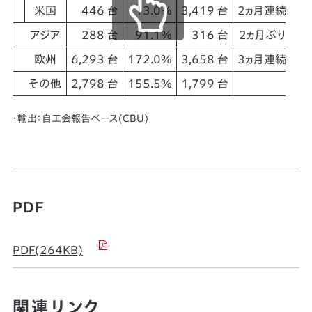
米国
446 台
13.0%
3,419 台
2ヵ月連続減
アジア
288 台
91.1%
316 台
2ヵ月ぶり減
欧州
6,293 台
172.0%
3,658 台
3ヵ月連続増
その他
2,798 台
155.5%
1,799 台
・輸出：自工会報告ベース(CBU)
PDF
PDF(264KB)
関連リンク