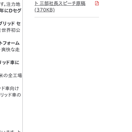
ト 三部社長スピーチ原稿
す。注力地
(370KB)
9年にDセグ
イブリッド セ
を世界初公
トフォーム
質・爽快な走
リッド車に
北米の全工場
ッド車向け
ブリッド車の