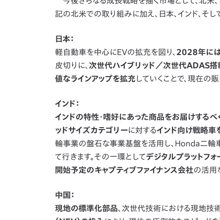
今後さらなる成長戦略を描く市場として、北米、
記の北米での取り組みに加え、日本、インド、そ
日本：
軽自動車を中心にEVの拡充を図り、
2028年に
皮切りに、
次世代ハイブリッド／次世代ADAS搭載モデ
値なラインアップを拡充
していくことで、現在の
インド：
インドの特性・嗜好にあった商品をお届けするべく
ッドサイズカテゴリー
に対する
インド向け戦略車を
輪事業の盤石な事業基盤を活用し、Honda二
て行きます。その一環として
デジタルプラットフォーム会
開始予定のキャプティブファイナンス会社
の活用
中国：
現地の標準化部品
、次世代技術における現地技