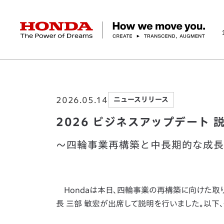
HONDA The Power of Dreams
ホーム
ニュースルーム
2026 ビジネスアッ
企業情報 トップ
事業 トップ
テクノロジー/イノベーション トップ
サステナビリティ トップ
投資家情報 トップ
ニュースルーム
Discover Honda
2026.05.14
ニュースリリース
社長メッセージ
クルマ
研究開発
ESGレポート
経営方針
ニュースルーム
Discover Honda
バイク
テクノロジー
IR資料室
Honda Report
経営方針
パワープロダクツ
財務・業績情報
デザイン
会社概要
環境
オープンイノベーショ
マリン
社会
株式・債券情報
ヒストリー
その他事
ガバナン
コ
2026 ビジネスアップデート 
～四輪事業再構築と中長期的な成長
Hondaは本日、四輪事業の再構築に向けた取
長 三部 敏宏が出席して説明を行いました。以下