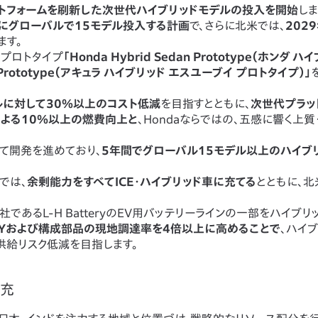
ットフォームを刷新した次世代ハイブリッドモデルの投入を開始
しま
でにグローバルで15モデル投入する計画
で、さらに北米では、
202
ます。
プロトタイプ
「Honda Hybrid Sedan Prototype（ホンダ ハ
UV Prototype（アキュラ ハイブリッド エスユーブイ プロトタイプ）」
ルに対して30％以上のコスト低減
を目指すとともに、
次世代プラッ
よる10％以上の燃費向上と
、Hondaならではの、五感に響く上
けて開発を進めており、
5年間でグローバル15モデル以上のハイブ
では、
余剰能力をすべてICE・ハイブリッド車に充てる
とともに、
であるL-H BatteryのEV用バッテリーラインの一部をハイブリ
SYおよび構成部品の現地調達率を4倍以上に高めることで
、ハイ
供給リスク低減を目指します。
拡充