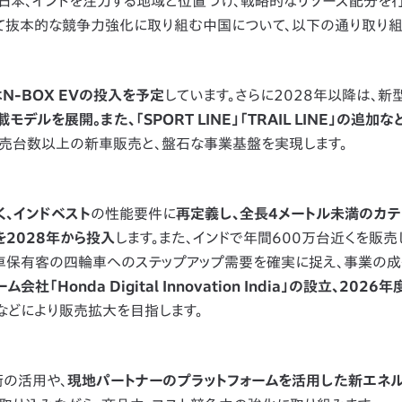
日本、インドを注力する地域と位置づけ、戦略的なリソース配分を行
して抜本的な競争力強化に取り組む中国について、以下の通り取り組
はN-BOX EVの投入を予定
しています。さらに2028年以降は、新型
ルを展開。また、「SPORT LINE」「TRAIL LINE」の追加
販売台数以上の新車販売と、盤石な事業基盤を実現します。
、インドベスト
の性能要件に
再定義し、全長4メートル未満のカテ
2028年から投入
します。また、インドで年間600万台近くを販売
輪車保有客の四輪車へのステップアップ需要を確実に捉え、事業の
社「Honda Digital Innovation India」の設立、202
などにより販売拡大を目指します。
術の活用や、
現地パートナーのプラットフォームを活用した新エネ