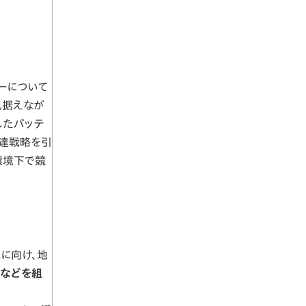
ーについて
見据えなが
したバッテ
調達戦略を引
環境下で競
に向け、地
術などを組