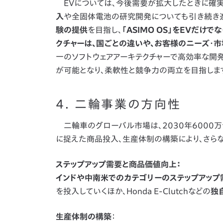
EVについては、今後需要が拡大したときに確実
入
や全固体電池の研究開発についても引き続き進
験の提供
を目指し、
「ASIMO OS」をEVだけ
クチャーは、国ごとの違いや、お客様のニーズ・
一のソフトウェアアーキテクチャーで高効率な開
が可能となり、柔軟性と競争力の両立を目指しま
4. 二輪事業の方向性
二輪車のグローバル市場は、2030年6000
に捉えた商品投入、生産体制の構築により、さらな
ステップアップ需要と商品価値向上：
インドや中南米でのカテゴリーのステップアップ
を投入していくほか、Honda E-Clutchなどの
独
生産体制の構築
：