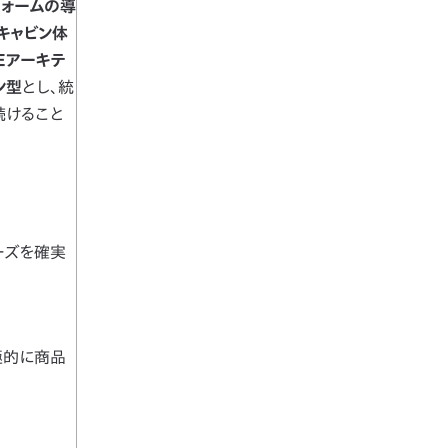
フォームの導
キャビン体
Eアーキテ
ン型
とし、統
続けること
ーズを確実
極的に商品