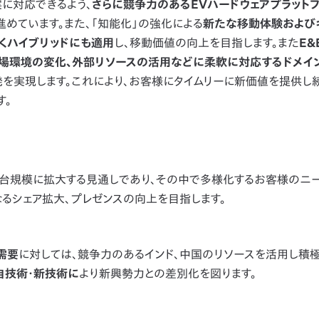
に対応できるよう、
さらに競争力のあるEVハードウェアプラット
めています。また、「知能化」の強化による
新たな移動体験および
でなくハイブリッドにも適用
し、移動価値の向上を目指します。また
E&
市場環境の変化、外部リソースの活用などに柔軟に対応するドメイ
発を実現します。これにより、お客様にタイムリーに新価値を提供し
す。
万台規模に拡大する見通しであり、その中で多様化するお客様のニ
るシェア拡大、プレゼンスの向上を目指します。
需要
に対しては、競争力のあるインド、中国のリソースを活用し積
自技術・新技術に
より新興勢力との差別化を図ります。