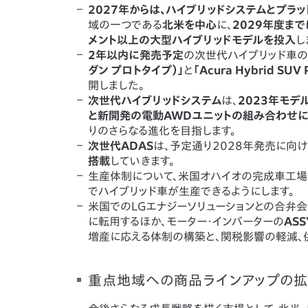
2027年からは、ハイブリッドシステムとプラ
域の一つである
北米を中心
に、
2029年度ま
メント以上の大型ハイブリッドモデルを投入
し
2年以内に発売予定
の次世代ハイブリッド車の
ダン プロトタイプ）」
と
「Acura Hybrid S
開しました。
次世代ハイブリッドシステム
は、
2023年モデ
と新開発の電動AWDユニットの組み合わせに
りのさらなる進化を目指します。
次世代ADAS
は、予定通り2028年発売に向
搭載
していきます。
生産体制について、米国オハイオの完成車工場
でハイブリッド車が生産できるようにします。
米国でのLGエナジーソリューションとの合弁会社
に転用するほか、モーター・インバーターの
AS
増産に応える体制の構築と、関税影響の軽減、
重点地域への商品ラインアップの