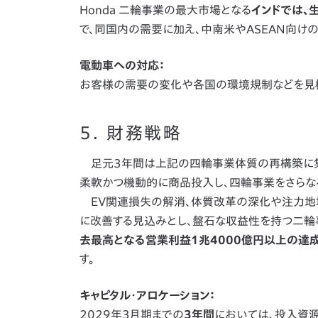
Honda 二輪事業の最大市場となる
インドでは、
で、同国内の需要に加え、中南米やASEAN向け
電動車への対応：
お客様の需要の変化や各国の環境規制などを見極
5. 財務戦略
足元3年間は上記の四輪事業体質の再構築に集
柔軟かつ機動的に商品投入し、四輪事業をさらな
EV関連損失の解消、体質改革の深化や注力地
に改善する見込みとし、盤石な収益性を持つ二輪
去最高となる営業利益1兆4000億円以上の達成
す。
キャピタル・アロケーション：
2029年3月期までの
3年間
においては、投入資