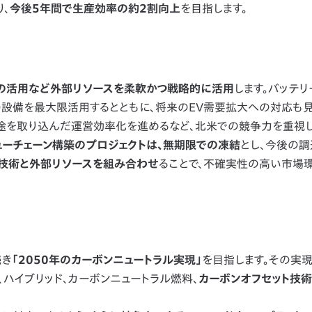
、
今後5年間で生産効率の約2割向上
を目指します。
の活用など外部リソースを柔軟かつ戦略的に活用
します。バッテリ
eryの設備を最大限活用するとともに、将来のEV需要拡大への対応も
途を取り込んだ運営効率化を進めるなど、北米での競争力を重視
ーチェーン構築のプロジェクトは、無期限での凍結
とし、今後の
技術と外部リソースを組み合わせ
ることで、不確実性の高い市場
続き
「2050年のカーボンニュートラル実現」
を目指します。その実現
、ハイブリッド、カーボンニュートラル燃料、
カーボンオフセット技