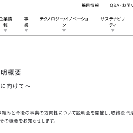
採用情報
Q&A・お問
企業情
事
テクノロジー/イノベーショ
サステナビリ
報
業
ン
ティ
プデート 説明概要
ン
業
ス
ーポレートブランド
IRカレンダー
安全への取り組み
個人投資家の皆様へ
企業スポーツ
品質への取り組み
モータースポーツ
Honda Report
説明概要
に向けて～
り組みと今後の事業の方向性について説明会を開催し、取締役 代
、その概要をお知らせします。