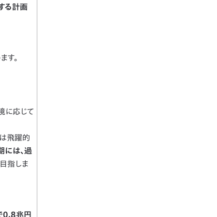
する計画
ます。
境に応じて
益は飛躍的
月期には、過
目指しま
0.8兆円