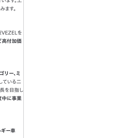
います。上
みます。
VEZELを
など高付加価
ゴリー、ミ
している二
成長を目指し
6年度中に事業
ルギー車