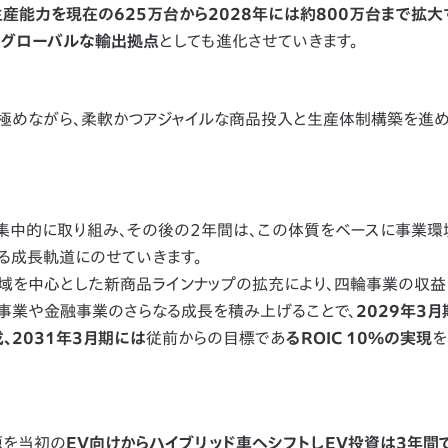
生産能力を現在の625万台から2028年には約800万台まで拡大
の
グローバルな輸出拠点
としても進化させていきます。
めながら、柔軟かつアジャイルな商品投入と生産体制構築を進め
中的に取り組み、その後の2年間は、この体質をベースに事業環
る成長軌道にのせていきます。
域を中心とした新商品ラインナップの拡充により、四輪事業の収
事業や金融事業のさらなる成長を積み上げることで、
2029年3
、2031年3月期には
従前からの目標であ
るROIC 10%の実現
を
源を当初の
EV向けからハイブリッド車へシフトしEV投資は3年間で