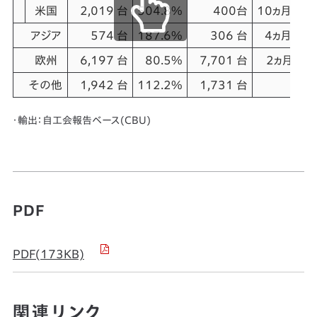
米国
2,019 台
504.8%
400台
10ヵ月連続
アジア
574 台
187.6%
306 台
4ヵ月連続
欧州
6,197 台
80.5%
7,701 台
2ヵ月ぶり
その他
1,942 台
112.2%
1,731 台
・輸出：自工会報告ベース(CBU)
PDF
PDF(173KB)
関連リンク