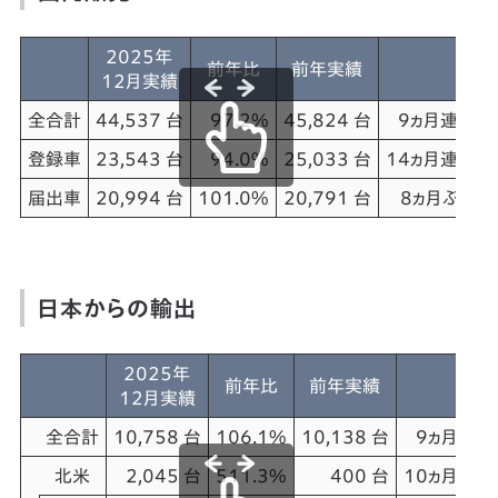
2025年
前年比
前年実績
12月実績
全合計
44,537 台
97.2%
45,824 台
9ヵ月連続減
登録車
23,543 台
94.0%
25,033 台
14ヵ月連続減
届出車
20,994 台
101.0%
20,791 台
8ヵ月ぶり増
日本からの輸出
2025年
前年比
前年実績
12月実績
全合計
10,758 台
106.1%
10,138 台
9ヵ月連続
北米
2,045 台
511.3%
400 台
10ヵ月連続