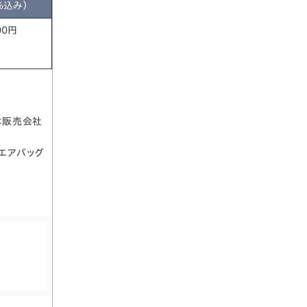
％込み）
00円
は販売会社
エアバッグ