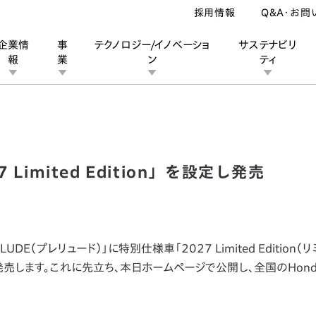
採用情報
Q&A・お問
企業情
事
テクノロジー/イノベーショ
サステナビリ
報
業
ン
ティ
「2027 Limited Edition」を設定し発売
ン
業
ス
ーポレートブランド
IRカレンダー
安全への取り組み
個人投資家の皆様へ
企業スポーツ
品質への取り組み
モータースポーツ
Honda Report
Limited Edition」を設定し発売
E（プレリュード）」に特別仕様車「2027 Limited Edition（
発売します。これに先立ち、本日ホームページで公開し、全国のHonda