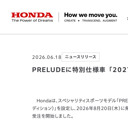
HONDA The Power of Dreams
ホーム
ニュースルーム
PRELUDEに特別仕様車
企業情報 トップ
事業 トップ
テクノロジー/イノベーション トップ
サステナビリティ トップ
投資家情報 トップ
ニュースルーム
Discover Honda
2026.06.18
ニュースリリース
社長メッセージ
クルマ
研究開発
ESGレポート
経営方針
ニュースルーム
Discover Honda
バイク
テクノロジー
IR資料室
Honda Report
経営方針
パワープロダクツ
財務・業績情報
デザイン
会社概要
環境
オープンイノベーショ
マリン
社会
株式・債券情報
ヒストリー
その他事
ガバナン
コ
PRELUDEに特別仕様車「2027 
Hondaは、スペシャリティスポーツモデル「PRELUD
ディション）」を設定し、2026年8月20日（木）に
受注を開始しました。