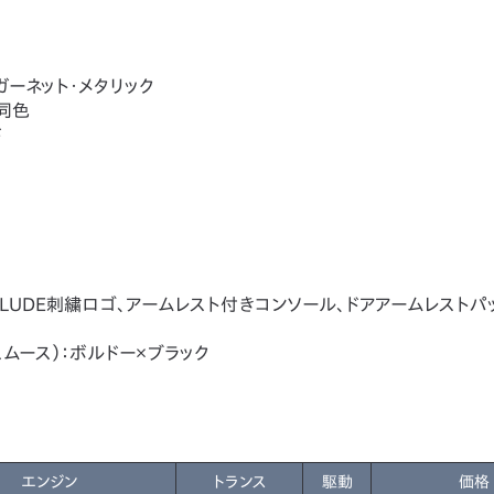
ーネット・メタリック
同色
ド
LUDE刺繍ロゴ、アームレスト付きコンソール、ドアアームレストパ
ムース）：ボルドー×ブラック
エンジン
トランス
駆動
価格