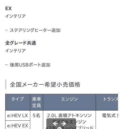
EX
インテリア
ステアリングヒーター追加
全グレード共通
インテリア
後席USBポート追加
全国メーカー希望小売価格
タイプ
乗車
エンジン
トランスミッ
定員
e:HEV LX
5名
2.0L 直噴アトキンソン
電気式 無段
サイクルエンジン
e:HEV EX
＋2モーターハイブリッド