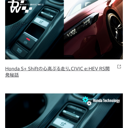
Honda S+ Shiftの心高ぶる走り。CIVIC e:HEV RS開
発秘話