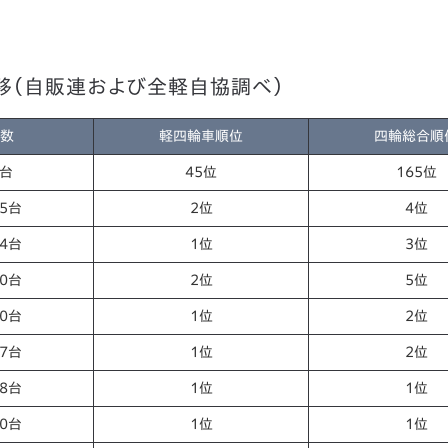
推移（自販連および全軽自協調べ）
数
軽四輪車順位
四輪総合順
0台
45位
165位
55台
2位
4位
94台
1位
3位
30台
2位
5位
20台
1位
2位
67台
1位
2位
78台
1位
1位
70台
1位
1位