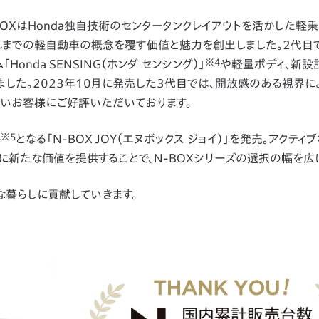
BOXはHonda独自技術のセンタータンクレイアウトを活かした軽
までの軽自動車の概念を覆す価値と魅力を創出しました。2代目
※4
nda SENSING（ホンダ センシング）」
や軽量ボディ、新設
した。2023年10月に発売した3代目では、開放感のある視界に
いお客様にご好評いただいております。
※5
ル
となる「N-BOX JOY（エヌボックス ジョイ）」を発売。アクティ
に新たな価値を提供することで、N-BOXシリーズの選択の幅を広
な暮らしに貢献していきます。