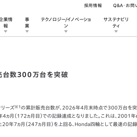
採用情報
Q&A・お問
企業情
事
テクノロジー/イノベーショ
サステナビリ
報
業
ン
ティ
ズが累計販売台数300万台を突破
ン
業
ス
ーポレートブランド
IRカレンダー
安全への取り組み
個人投資家の皆様へ
企業スポーツ
品質への取り組み
モータースポーツ
Honda Report
売台数300万台を突破
※1
シリーズ
の累計販売台数が、2026年4月末時点で300万台を突
年4ヵ月（172ヵ月目）での記録達成となりました。これは、2001
20年7ヵ月（247ヵ月目）を上回る、Honda四輪として最速の記