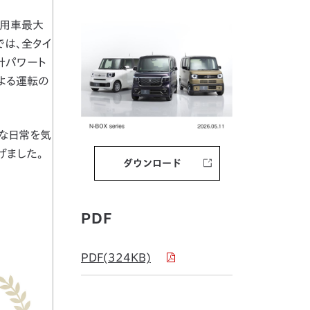
乗用車最大
では、全タイ
計パワート
よる運転の
ブな日常を気
げました。
ダウンロード
PDF
PDF(324KB)