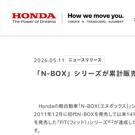
HONDA The Power of Dreams
ホーム
ニュースルーム
「N-BOX」シリー
企業情報 トップ
事業 トップ
テクノロジー/イノベーション トップ
サステナビリティ トップ
投資家情報 トップ
ニュースルーム
Discover Honda
2026.05.11
ニュースリリース
社長メッセージ
クルマ
研究開発
ESGレポート
経営方針
ニュースルーム
Discover Honda
バイク
テクノロジー
IR資料室
Honda Report
経営方針
パワープロダクツ
財務・業績情報
デザイン
会社概要
環境
オープンイノベーショ
マリン
社会
株式・債券情報
ヒストリー
その他事
ガバナン
コ
「N-BOX」シリーズが累計販
Hondaの軽自動車「N-BOX（エヌボックス）」
2011年12月に初代N-BOXを発売して以来14
※2
を発売した「FIT（フィット）」シリーズ
が達成した
す。