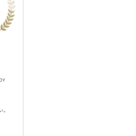
OY
い。